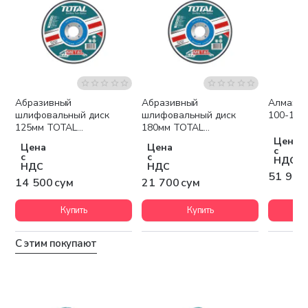
Абразивный
Абразивный
Алмазны
шлифовальный диск
шлифовальный диск
100-1-22
125мм TOTAL
180мм TOTAL
TAC2231251
TAC2231801
Цена
Цена
Цена
с
с
с
НДС
НДС
НДС
51 900
14 500 сум
21 700 сум
Купить
Купить
С этим покупают