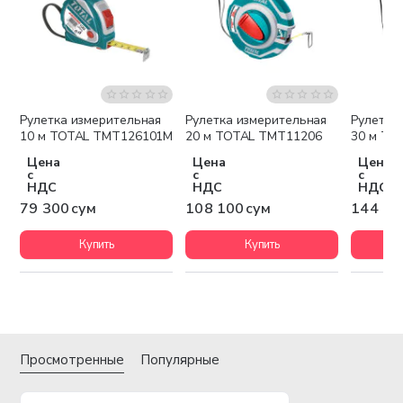
Рулетка измерительная
Рулетка измерительная
Рулетка
10 м TOTAL TMT126101M
20 м TOTAL TMT11206
30 м TO
Цена
Цена
Цена
с
с
с
НДС
НДС
НДС
79 300 сум
108 100 сум
144 10
Купить
Купить
Просмотренные
Популярные