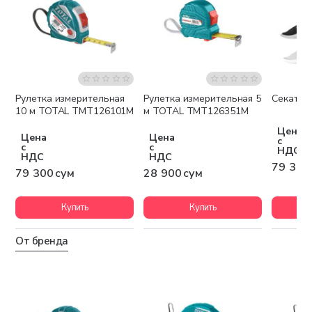
Рулетка измерительная
Рулетка измерительная 5
Cекатор
10 м TOTAL TMT126101M
м TOTAL TMT126351M
Цена
Цена
Цена
с
с
с
НДС
НДС
НДС
79 300
79 300 сум
28 900 сум
Купить
Купить
От бренда