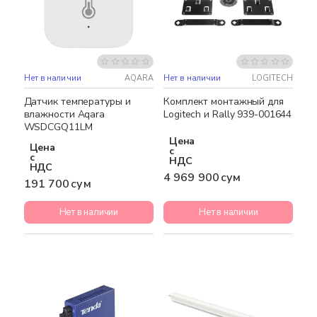
Нет в наличии
AQARA
Нет в наличии
LOGITECH
Бесплатная доставка
Датчик температуры и
Комплект монтажный для
влажности Aqara
Logitech и Rally 939-001644
WSDCGQ11LM
Цена
Цена
с
с
НДС
НДС
4 969 900 сум
191 700 сум
Нет в наличии
Нет в наличии