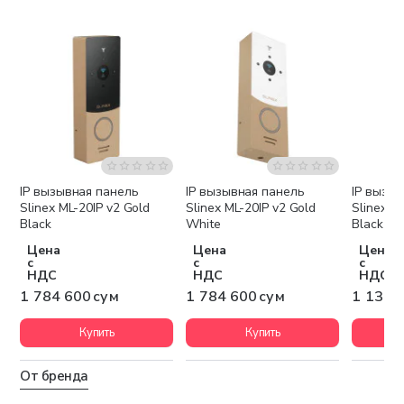
IP вызывная панель
IP вызывная панель
IP вызы
Бесплатная доставка
Бесплатная доставка
Беспла
Slinex ML-20IP v2 Gold
Slinex ML-20IP v2 Gold
Slinex ML
Black
White
Black
Цена
Цена
Цена
с
с
с
НДС
НДС
НДС
1 784 600 сум
1 784 600 сум
1 134 
Купить
Купить
От бренда