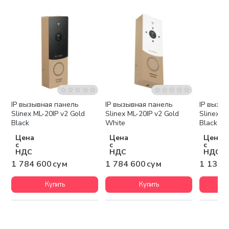
IP вызывная панель
IP вызывная панель
IP вызы
Бесплатная доставка
Бесплатная доставка
Беспла
Slinex ML-20IP v2 Gold
Slinex ML-20IP v2 Gold
Slinex ML
Black
White
Black
Цена
Цена
Цена
с
с
с
НДС
НДС
НДС
1 784 600 сум
1 784 600 сум
1 134 
Купить
Купить