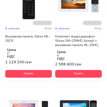
В наличии
Slinex
В наличии
Slinex
Бесплатная доставка
Бесплатная доставка
Вызывная панель Slinex ML-
Комплект видеодомофон
30CR
Slinex SM-07MHD, белый +
вызывная панель ML-20HD,
серебристый чёрный
Цена
Цена
с
с
НДС
НДС
1 119 200 сум
2 598 600 сум
Купить
Купить