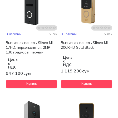
В наличии
Slinex
В наличии
Slinex
Бесплатная доставка
Вызывная панель Slinex ML-
Вызывная панель Slinex ML-
17HD, персональная, 2MP,
20CRHD Gold Black
130 градусов, чёрный
Цена
Цена
с
с
НДС
НДС
1 119 200 сум
947 100 сум
Купить
Купить