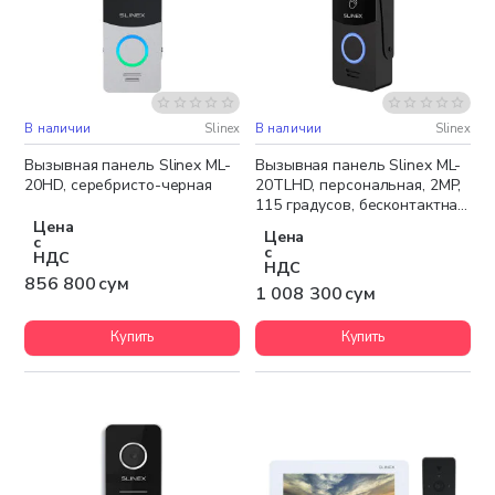
В наличии
Slinex
В наличии
Slinex
Вызывная панель Slinex ML-
Вызывная панель Slinex ML-
20HD, серебристо-черная
20TLHD, персональная, 2MP,
115 градусов, бесконтактная,
чёрный
Цена
Цена
с
с
НДС
НДС
856 800 сум
1 008 300 сум
Купить
Купить