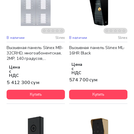
В наличии
Slinex
В наличии
Slinex
Бесплатная доставка
Вызывная панель Slinex MB-
Вызывная панель Slinex ML-
32CRHD, многоабонентская,
16HR Black
2MP, 140 градусов,
серебристый
Цена
Цена
с
с
НДС
НДС
574 700 сум
5 412 300 сум
Купить
Купить