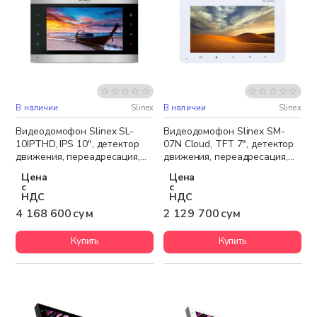
В наличии
Slinex
В наличии
Slinex
Бесплатная доставка
Бесплатная доставка
Видеодомофон Slinex SL-
Видеодомофон Slinex SM-
10IPTHD, IPS 10", детектор
07N Cloud, TFT 7", детектор
движения, переадресация,
движения, переадресация,
серебристый чёрный
белый
Цена
Цена
с
с
НДС
НДС
4 168 600 сум
2 129 700 сум
Купить
Купить