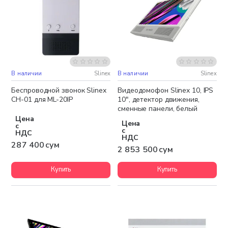
В наличии
Slinex
В наличии
Slinex
Бесплатная доставка
Беспроводной звонок Slinex
Видеодомофон Slinex 10, IPS
CH-01 для ML-20IP
10", детектор движения,
сменные панели, белый
Цена
Цена
с
с
НДС
НДС
287 400 сум
2 853 500 сум
Купить
Купить