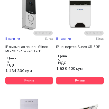
В наличии
Slinex
В наличии
Slinex
Бесплатная доставка
Бесплатная доставка
IP вызывная панель Slinex
IP конвертер Slinex XR-30IP
ML-20IP v2 Silver Black
Цена
Цена
с
с
НДС
НДС
1 538 400 сум
1 134 300 сум
Купить
Купить