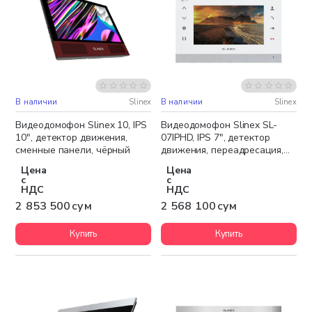
В наличии
Slinex
В наличии
Slinex
Бесплатная доставка
Бесплатная доставка
Видеодомофон Slinex 10, IPS
Видеодомофон Slinex SL-
10", детектор движения,
07IPHD, IPS 7", детектор
сменные панели, чёрный
движения, переадресация,
серебристый белый
Цена
Цена
с
с
НДС
НДС
2 853 500 сум
2 568 100 сум
Купить
Купить