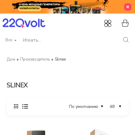
Все
Искать...
Производитель
Slinex
home
SLINEX