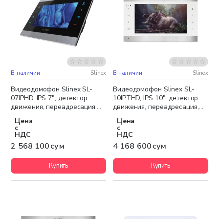
В наличии
Slinex
В наличии
Slinex
Бесплатная доставка
Бесплатная доставка
Видеодомофон Slinex SL-
Видеодомофон Slinex SL-
07IPHD, IPS 7", детектор
10IPTHD, IPS 10", детектор
движения, переадресация,
движения, переадресация,
серебристый чёрный
серебристый белый
Цена
Цена
с
с
НДС
НДС
2 568 100 сум
4 168 600 сум
Купить
Купить