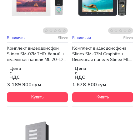
В наличии
Slinex
В наличии
Slinex
Бесплатная доставка
Бесплатная доставка
Комплект видеодомофон
Комплект видеодомофона
Slinex SM-07MTHD, белый +
Slinex SM-07M Graphite +
вызывная панель ML-20HD,
Вызывная панель Slinex ML-
серебристый чёрный
16HR Antique
Цена
Цена
с
с
НДС
НДС
3 189 900 сум
1 678 800 сум
Купить
Купить