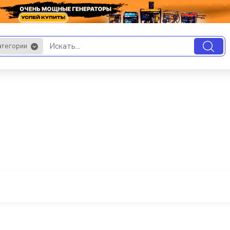
атегории
.