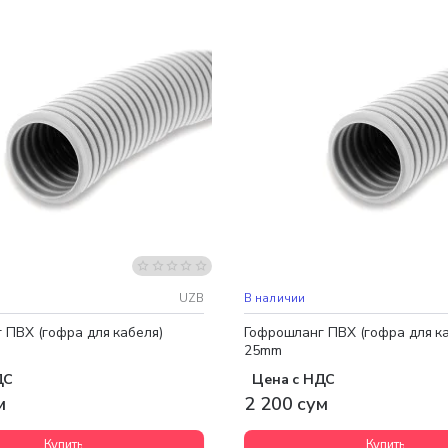
UZB
В наличии
 ПВХ (гофра для кабеля)
Гофрошланг ПВХ (гофра для к
25mm
ДС
Цена с НДС
м
2 200 сум
Купить
Купить