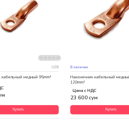
UZB
В наличии
 кабельный медный 95mm²
Наконечник кабельный медны
120mm²
ДС
Цена с НДС
ум
23 600 сум
Купить
Купить