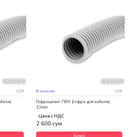
UZB
В наличии
UZB
абеля)
Гофрошланг ПВХ (гофра для кабеля)
32mm
Цена с НДС
2 600 сум
Купить