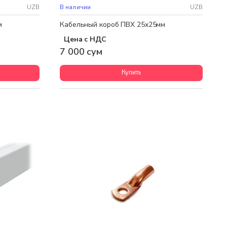
UZB
В наличии
UZB
м
Кабельный короб ПВХ 25х25мм
Цена с НДС
7 000 сум
Купить