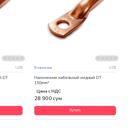
UZB
В наличии
UZB
й DT
Наконечник кабельный медный DT
150mm²
Цена с НДС
28 900 сум
Купить