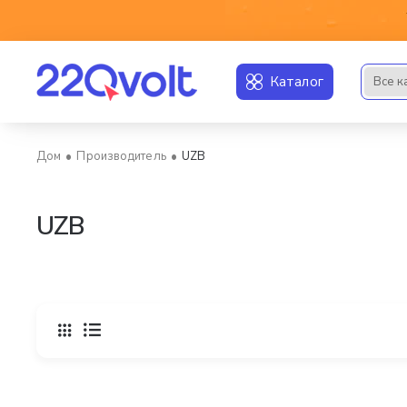
Каталог
Все к
Искать..
Производитель
UZB
home
UZB