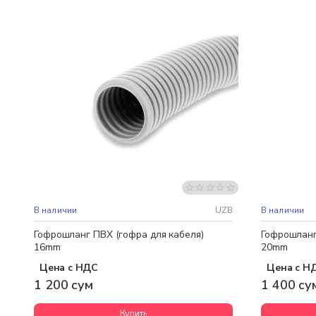
Бестселлер
В наличии
UZB
В наличии
Гофрошланг ПВХ (гофра для кабеля)
Гофрошланг
16mm
20mm
Цена с НДС
Цена с Н
1 200 сум
1 400 су
Купить