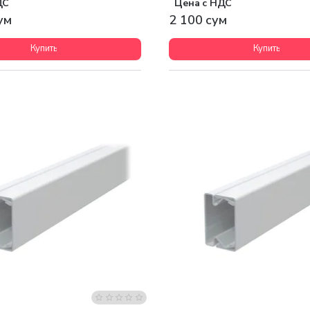
ДС
Цена с НДС
ум
2 100 сум
Купить
Купить