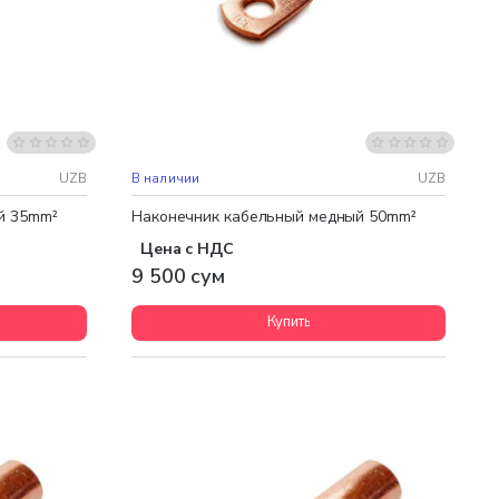
UZB
В наличии
UZB
й 35mm²
Наконечник кабельный медный 50mm²
Цена с НДС
9 500 сум
Купить