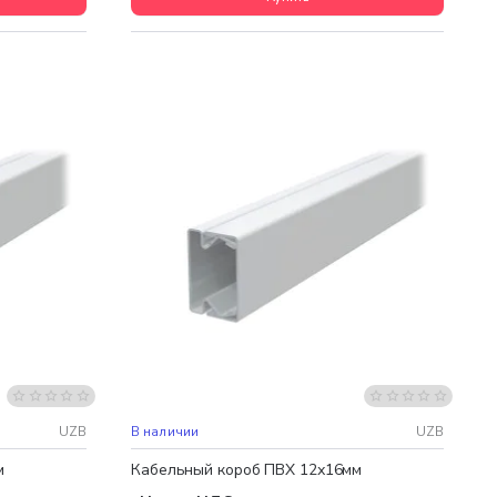
UZB
В наличии
UZB
м
Кабельный короб ПВХ 12х16мм