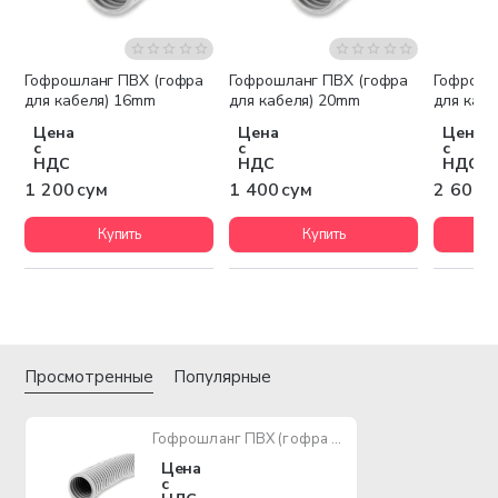
Гофрошланг ПВХ (гофра
Гофрошланг ПВХ (гофра
Гофрошл
Бестселлер
для кабеля) 16mm
для кабеля) 20mm
для каб
Цена
Цена
Цена
с
с
с
НДС
НДС
НДС
1 200 сум
1 400 сум
2 600 
Купить
Купить
Просмотренные
Популярные
Гофрошланг ПВХ (гофра для кабеля) 25mm
Цена
с