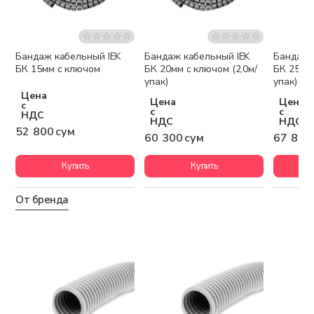
Бандаж кабельный IEK
Бандаж кабельный IEK
Бандаж 
БК 15мм с ключом
БК 20мм с ключом (2,0м/
БК 25мм 
упак)
упак)
Цена
Цена
Цена
с
с
с
НДС
НДС
НДС
52 800 сум
60 300 сум
67 800
Купить
Купить
От бренда