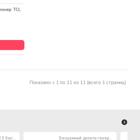
ионер TCL
Показано с 1 по 11 из 11 (всего 1 страниц)
Провод ПУГНП 2х2,5 бытового назначения (многожильный)
Бесшумный дизель генератор TOTAL TP250001