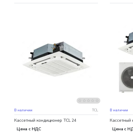
Бесплатная доставка
Бесплатная
В наличии
TCL
В наличии
Кассетный кондиционер TCL 24
Кассетный 
Цена с НДС
Цена с Н