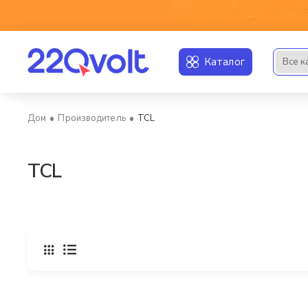
Каталог
Все к
Искать..
Производитель
TCL
home
TCL