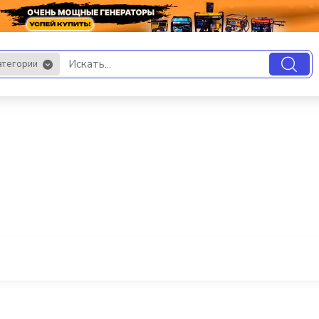
атегории
.