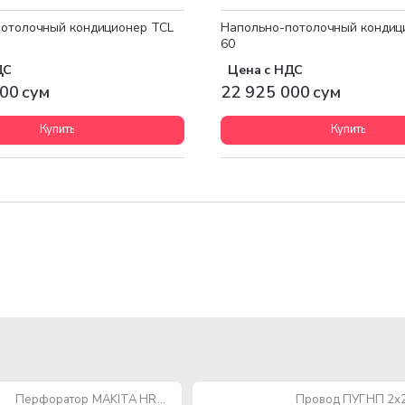
отолочный кондиционер TCL
Напольно-потолочный кондиц
60
ДС
Цена с НДС
00 сум
22 925 000 сум
Купить
Купить
Перфоратор MAKITA HR2470 780W SDS-Plus