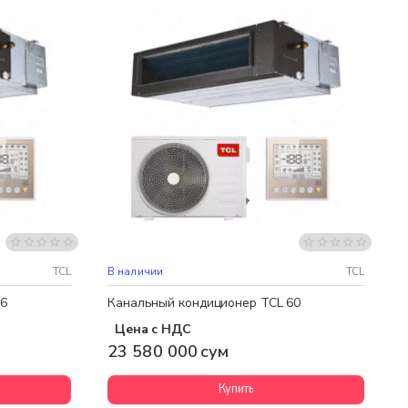
Бесплатная доставка
TCL
В наличии
TCL
36
Канальный кондиционер TCL 60
Цена с НДС
23 580 000 сум
Купить