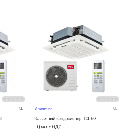
Бесплатная доставка
TCL
В наличии
TCL
8
Кассетный кондиционер TCL 60
Цена с НДС