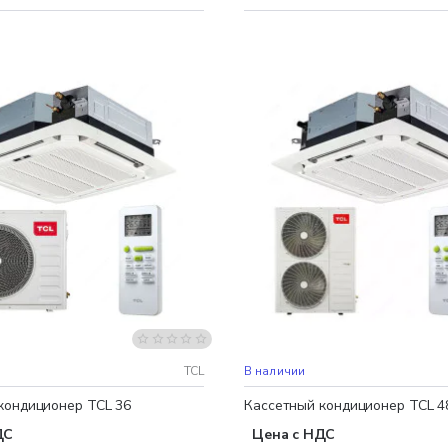
 доставка
Бесплатная доставка
TCL
В наличии
кондиционер TCL 36
Кассетный кондиционер TCL 4
ДС
Цена с НДС