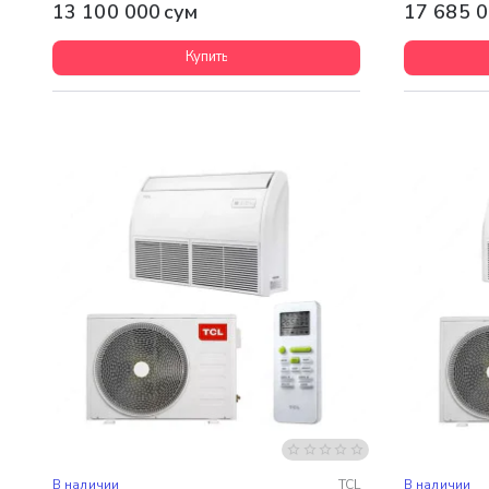
13 100 000 сум
17 685 0
Купить
Бесплатная доставка
Бесплатная
В наличии
TCL
В наличии