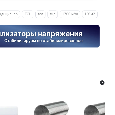
ндиционер
TCL
тсл
тцл
1700 м³/ч
106м2