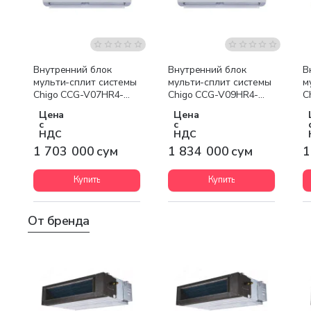
Бесплатная доставка
Бесплатная доставка
Внутренний блок
Внутренний блок
В
мульти-сплит системы
мульти-сплит системы
м
Chigo CCG-V07HR4-
Chigo CCG-V09HR4-
C
GSA-S40
GSA-S40
G
Цена
Цена
с
с
НДС
НДС
1 703 000 сум
1 834 000 сум
1
Купить
Купить
От бренда