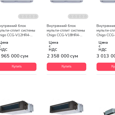
Бесплатная доставка
Бесплатная доставка
Бесплатна
нутренний блок
Внутренний блок
Внутренни
ульти-сплит системы
мульти-сплит системы
мульти-сп
higo CCG-V12HR4-
Chigo CCG-V18HR4-
Chigo CCG
SB-S40
GSC-S40
GSC-S40
Цена
Цена
Цена
с
с
с
НДС
НДС
НДС
 965 000 сум
2 358 000 сум
3 013 0
Купить
Купить
Ку