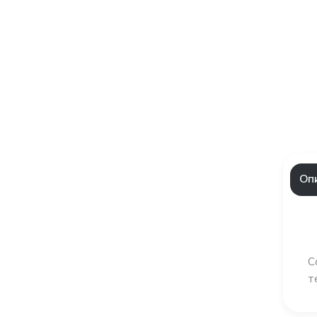
Оп
С
т