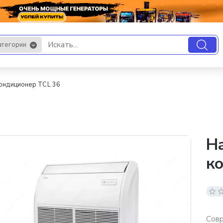
атегории
.
ондиционер TCL 36
Н
к
Совр