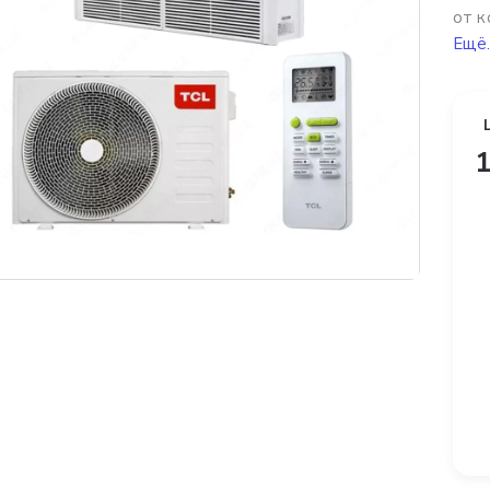
от к
Ещё.
1
платная доставка