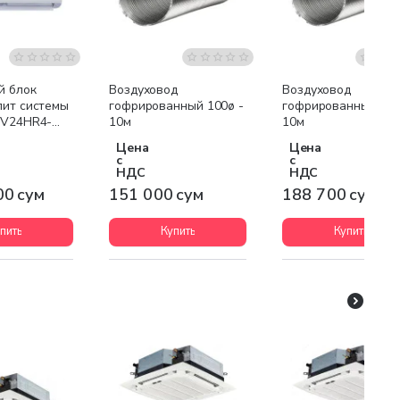
я доставка
й блок
Воздуховод
Воздуховод
лит системы
гофрированный 100ø -
гофрированный 125
-V24HR4-
10м
10м
Цена
Цена
с
с
НДС
НДС
00 сум
151 000 сум
188 700 сум
пить
Купить
Купить