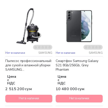
Нет в наличии
SAMSUNG
Нет в наличии
SAMSUNG
Бесплатная доставка
Бесплатная доставка
Пылесос профессиональный
Смартфон Samsung Galaxy
для сухой и влажной уборки
S21 8Gb/256Gb, Grey
SAMSUNG
Phantom
VCW7555S3K/XMN
Цена
Цена
с
с
НДС
НДС
2 515 200 сум
10 480 000 сум
Нет в наличии
Нет в наличии