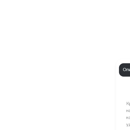
Оп
К
н
к
у