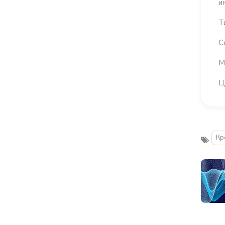
и
Т
С
М
Ц
Кр