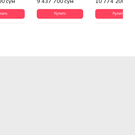
00 сум
9 437 700 сум
10 774 200 су
пить
Купить
Купить