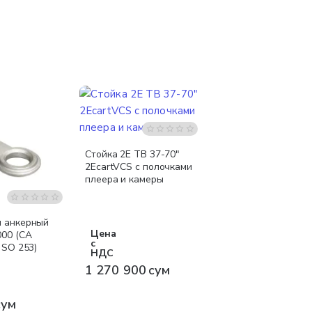
Бесплатная доставка
Стойка 2E ТВ 37-70"
2EcartVCS с полочками
плеера и камеры
 анкерный
Цена
000 (CA
с
 SO 253)
НДС
1 270 900 сум
сум