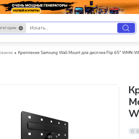
атегории
.
ования
Крепление Samsung Wall Mount для дисплея Flip 65" WMN-
К
Mo
W