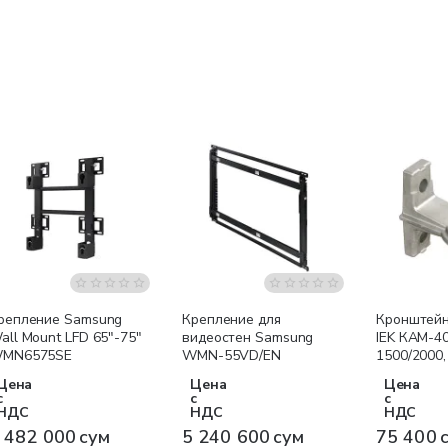
Бесплатная доставка
Бесплатная доставка
репление Samsung
Крепление для
Кронштейн
all Mount LFD 65"-75"
видеостен Samsung
IEK КАМ-4
MN6575SE
WMN-55VD/EN
1500/2000,
Цена
Цена
Цена
с
с
с
НДС
НДС
НДС
 482 000 сум
5 240 600 сум
75 400 