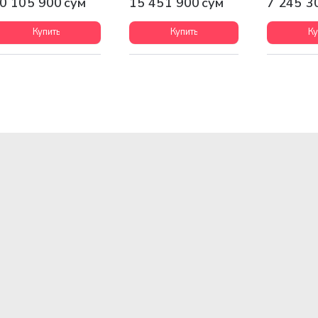
0 105 900 сум
15 451 900 сум
7 245 3
Купить
Купить
Ку