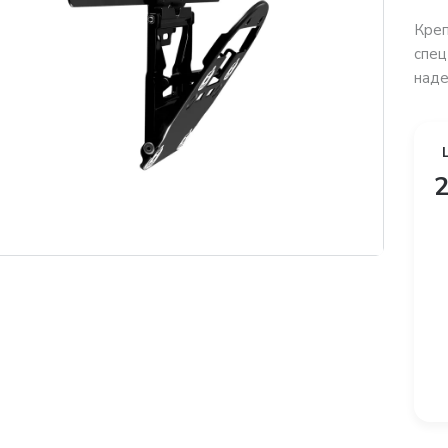
Кре
спец
наде
2
платная доставка