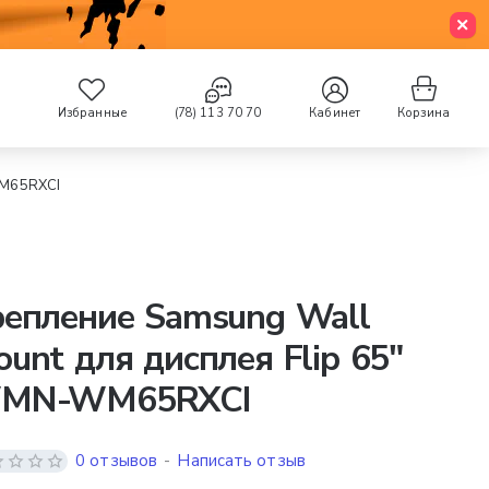
Избранные
(78) 113 70 70
Кабинет
Корзина
WM65RXCI
репление Samsung Wall
unt для дисплея Flip 65"
MN-WM65RXCI
0 отзывов
-
Написать отзыв