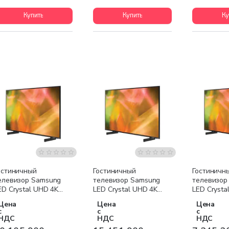
Купить
Купить
Ку
Бесплатная доставка
Бесплатная доставка
Бесплатна
остиничный
Гостиничный
Гостиничн
елевизор Samsung
телевизор Samsung
телевизор
ED Crystal UHD 4K
LED Crystal UHD 4K
LED Crysta
G43AU800 55
HG43AU800 65
HG43BU80
Цена
Цена
Цена
юймов
дюймов
с
с
с
НДС
НДС
НДС