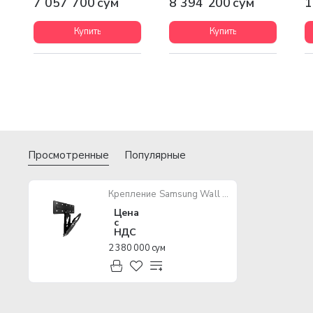
7 057 700 сум
8 394 200 сум
1
Купить
Купить
Просмотренные
Популярные
Крепление Samsung Wall Mount для дисплея Flip 65" WMN-WM65RXCI
Цена
с
НДС
2 380 000 сум