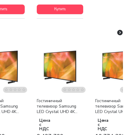
пить
Купить
я доставка
Бесплатная доставка
Бесплатная доставк
ый
Гостиничный
Гостиничный
 Samsung
телевизор Samsung
телевизор Samsung
l UHD 4K
LED Crystal UHD 4K
LED Crystal UHD 4K
0 43 дюймов
HG43BU800 50 дюймов
HG43BU800 55 дюй
Цена
Цена
с
с
НДС
НДС