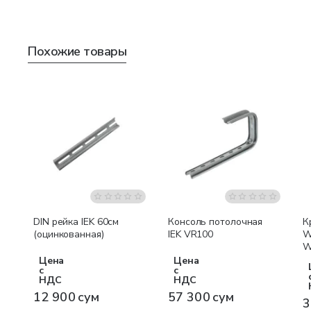
Похожие товары
DIN рейка IEK 60см
Консоль потолочная
К
(оцинкованная)
IEK VR100
W
W
Цена
Цена
с
с
НДС
НДС
12 900 сум
57 300 сум
3