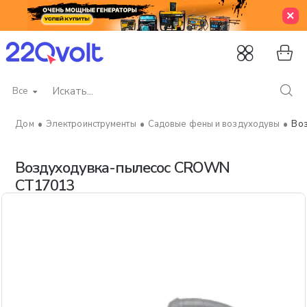
Все
Искать...
Электроинструменты
Садовые фены и воздуходувы
Во
home
Воздуходувка-пылесос CROWN
CT17013