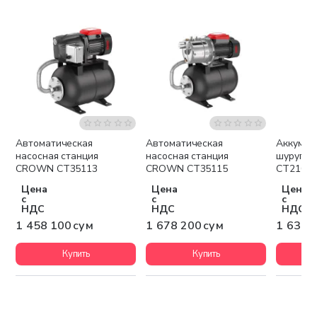
Автоматическая
Автоматическая
Аккумул
Бесплатная доставка
Бесплатная доставка
Беспла
насосная станция
насосная станция
шурупо
CROWN CT35113
CROWN CT35115
CT2102
Цена
Цена
Цена
с
с
с
НДС
НДС
НДС
1 458 100 сум
1 678 200 сум
1 637 
Купить
Купить