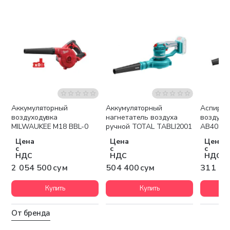
Аккумуляторный
Аккумуляторный
Аспирац
Бесплатная доставка
воздуходувка
нагнетатель воздуха
воздухо
MILWAUKEE М18 BBL-0
ручной TOTAL TABLI2001
AB4038
Цена
Цена
Цена
с
с
с
НДС
НДС
НДС
2 054 500 сум
504 400 сум
311 80
Купить
Купить
От бренда