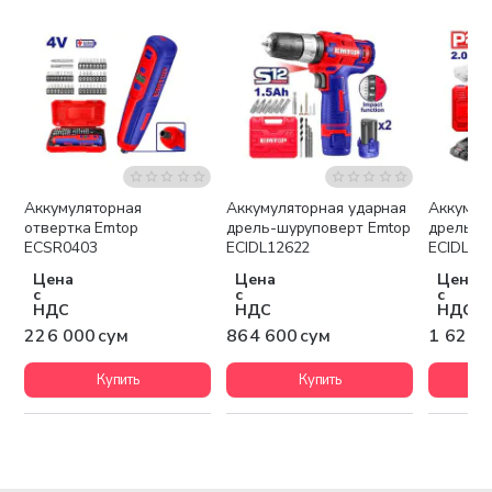
Аккумуляторная
Аккумуляторная ударная
Аккумул
Беспла
отвертка Emtop
дрель-шуруповерт Emtop
дрель-ш
ECSR0403
ECIDL12622
ECIDL62
Цена
Цена
Цена
с
с
с
НДС
НДС
НДС
226 000 сум
864 600 сум
1 621 
Купить
Купить