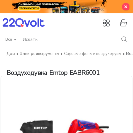
Все
Искать...
Электроинструменты
Садовые фены и воздуходувы
Воз
home
Воздуходувка Emtop EABR6001