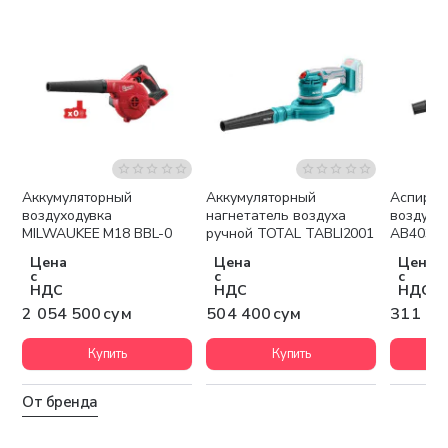
Аккумуляторный
Аккумуляторный
Аспирац
Бесплатная доставка
воздуходувка
нагнетатель воздуха
воздухо
MILWAUKEE М18 BBL-0
ручной TOTAL TABLI2001
AB4038
Цена
Цена
Цена
с
с
с
НДС
НДС
НДС
2 054 500 сум
504 400 сум
311 80
Купить
Купить
От бренда