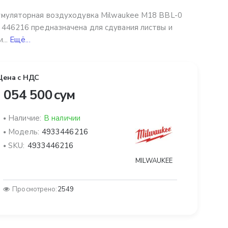
муляторная воздуходувка Milwaukee М18 BBL-0
446216 предназначена для сдувания листвы и
...
Ещё...
Цена с НДС
 054 500 сум
Наличие:
В наличии
Модель:
4933446216
SKU:
4933446216
MILWAUKEE
Просмотрено:
2549