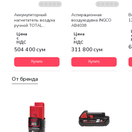
Аккумуляторный
Аспирационная
В
нагнетатель воздуха
воздуходувка INGCO
1
ручной TOTAL
AB4038
TABLI2001
Цена
Цена
с
с
НДС
НДС
6
504 400 сум
311 800 сум
Купить
Купить
От бренда