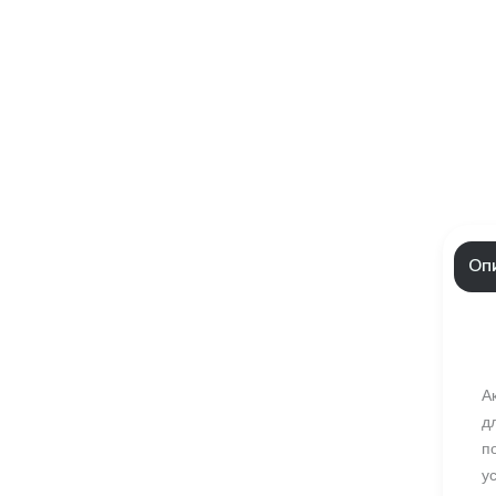
Оп
А
д
п
у