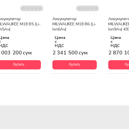
Бесплатная доставка
Бесплатная доставка
Бесплатна
ккумулятор
Аккумулятор
Аккумулят
ILWAUKEE M18 B5 (Li-
MILWAUKEE M18 B6 (Li-
MILWAUKEE
on5Ач)
Ion6Ач)
Ion9Ач) 4
Цена
Цена
Цена
с
с
с
НДС
НДС
НДС
 003 200 сум
2 341 500 сум
2 870 1
Купить
Купить
Ку