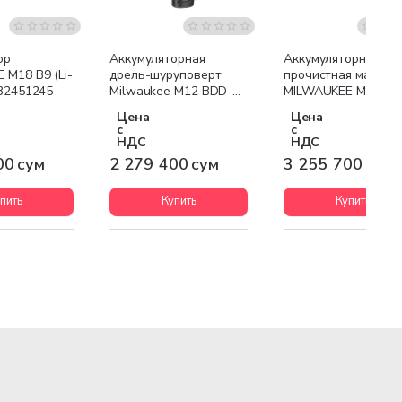
я доставка
Бесплатная доставка
Бесплатная доставк
ор
Аккумуляторная
Аккумуляторная
 M18 B9 (Li-
дрель-шуруповерт
прочистная машина
932451245
Milwaukee M12 BDD-
MILWAUKEE M12 BD
202С
0C
Цена
Цена
с
с
НДС
НДС
00 сум
2 279 400 сум
3 255 700 сум
пить
Купить
Купить