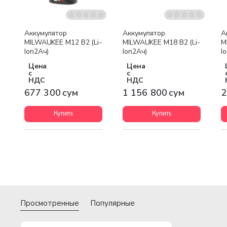
Бесплатная доставка
Аккумулятор
Аккумулятор
А
MILWAUKEE M12 B2 (Li-
MILWAUKEE M18 B2 (Li-
M
Ion2Ач)
Ion2Ач)
I
Цена
Цена
с
с
НДС
НДС
677 300 сум
1 156 800 сум
2
Купить
Купить
Просмотренные
Популярные