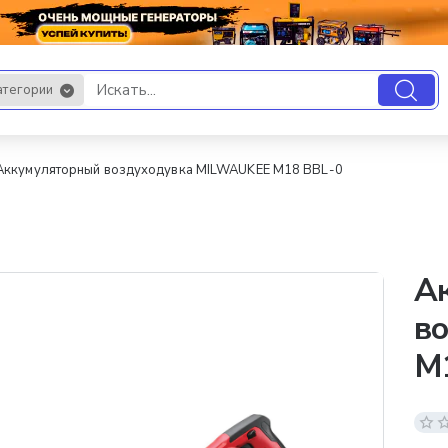
атегории
.
Аккумуляторный воздуходувка MILWAUKEE М18 BBL-0
А
в
М