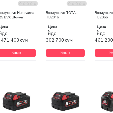
Бесплатная доставка
оздуходув Husqvarna
Воздуходув TOTAL
Воздуходу
25 BVX Blower
TB2046
TB2066
Цена
Цена
Цена
с
с
с
НДС
НДС
НДС
 471 400 сум
302 700 сум
461 200
Купить
Купить
Ку