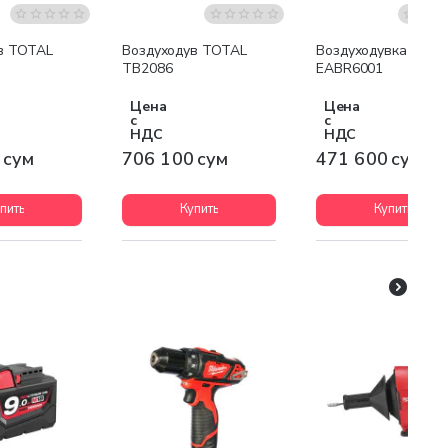
в TOTAL
Воздуходув TOTAL
Воздуходувка Emto
TB2086
EABR6001
Цена
Цена
с
с
НДС
НДС
 сум
706 100 сум
471 600 сум
пить
Купить
Купить