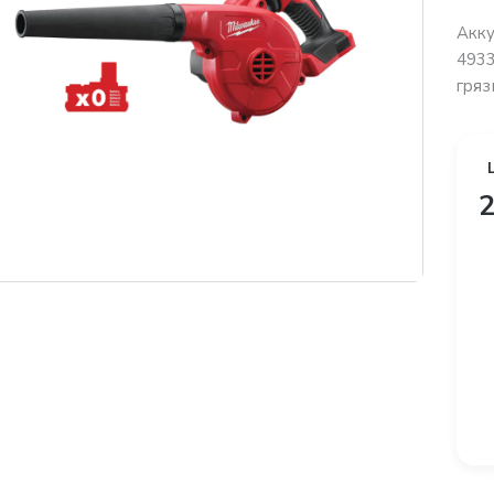
Акку
4933
грязи
2
платная доставка