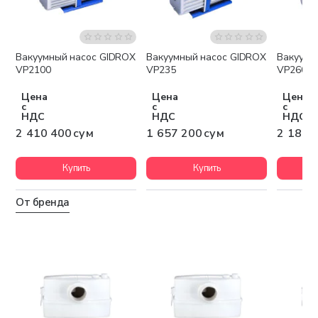
Вакуумный насос GIDROX
Вакуумный насос GIDROX
Вакуумн
Бесплатная доставка
Бесплатная доставка
Беспла
VP2100
VP235
VP260
Цена
Цена
Цена
с
с
с
НДС
НДС
НДС
2 410 400 сум
1 657 200 сум
2 184 
Купить
Купить
От бренда