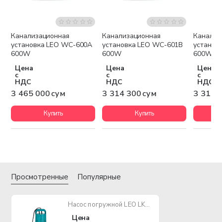
Канализационная
Канализационная
Канализ
Бесплатная доставка
Бесплатная доставка
Беспла
установка LEO WC-600A
установка LEO WC-601B
установ
600W
600W
600W
Цена
Цена
Цена
с
с
с
НДС
НДС
НДС
3 465 000 сум
3 314 300 сум
3 314 
Купить
Купить
Просмотренные
Популярные
Насос погружной LEO LKS-1000P 1000W
Цена