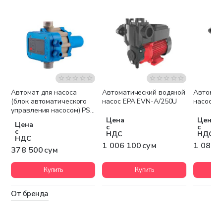
Автомат для насоса
Автоматический водяной
Автомат
Беспла
(блок автоматического
насос EPA EVN-A/250U
насос E
управления насосом) PS-
01
Цена
Цена
Цена
с
с
с
НДС
НДС
НДС
1 006 100 сум
1 084 
378 500 сум
Купить
Купить
От бренда