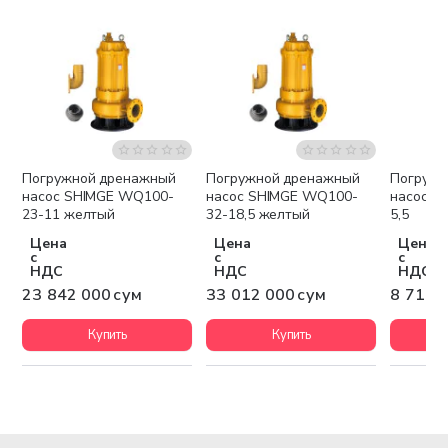
Погружной дренажный
Погружной дренажный
Погружн
Бесплатная доставка
Бесплатная доставка
Беспла
насос SHIMGE WQ100-
насос SHIMGE WQ100-
насос S
23-11 желтый
32-18,5 желтый
5,5
Цена
Цена
Цена
с
с
с
НДС
НДС
НДС
23 842 000 сум
33 012 000 сум
8 711 
Купить
Купить