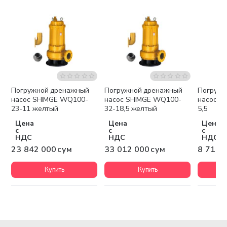
Погружной дренажный
Погружной дренажный
Погружн
Бесплатная доставка
Бесплатная доставка
Беспла
насос SHIMGE WQ100-
насос SHIMGE WQ100-
насос S
23-11 желтый
32-18,5 желтый
5,5
Цена
Цена
Цена
с
с
с
НДС
НДС
НДС
23 842 000 сум
33 012 000 сум
8 711 
Купить
Купить