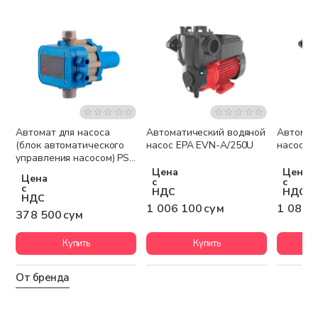
Автомат для насоса
Автоматический водяной
Автомат
Беспла
(блок автоматического
насос EPA EVN-A/250U
насос E
управления насосом) PS-
01
Цена
Цена
Цена
с
с
с
НДС
НДС
НДС
1 006 100 сум
1 084 
378 500 сум
Купить
Купить
От бренда