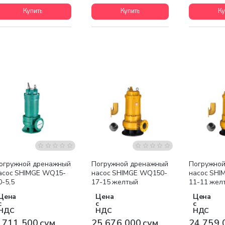
Купить
Купить
Ку
Бесплатная доставка
Бесплатная доставка
Бесплатна
огружной дренажный
Погружной дренажный
Погружно
асос SHIMGE WQ15-
насос SHIMGE WQ150-
насос SHI
0-5,5
17-15 желтый
11-11 жел
Цена
Цена
Цена
с
с
с
НДС
НДС
НДС
 711 500 сум
25 676 000 сум
24 759 