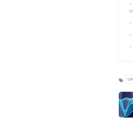
−
с
−
−
−
Це