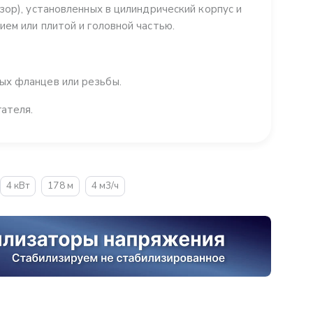
зор), установленных в цилиндрический корпус и
ем или плитой и головной частью.
ых фланцев или резьбы.
ателя.
4 кВт
178 м
4 м3/ч