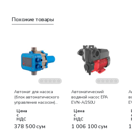
Похожие товары
Автомат для насоса
Автоматический
А
(блок автоматического
водяной насос EPA
в
управления насосом)
EVN-A/250U
E
PS-01
Цена
Цена
с
с
НДС
НДС
378 500 сум
1 006 100 сум
1