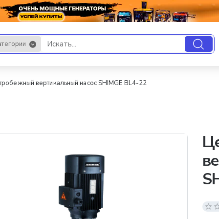
атегории
.
тробежный вертикальный насос SHIMGE BL4-22
Ц
ве
S