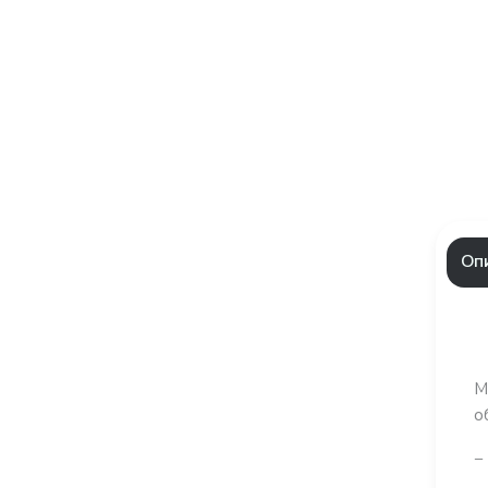
Оп
М
о
−