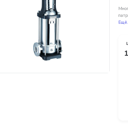
Мног
патр
Ещё.
1
платная доставка