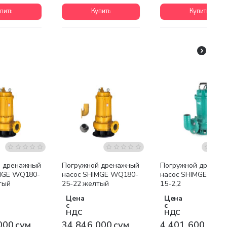
пить
Купить
Купить
я доставка
Бесплатная доставка
Бесплатная доставк
й дренажный
Погружной дренажный
Погружной дренаж
MGE WQ180-
насос SHIMGE WQ180-
насос SHIMGE WQ2
тый
25-22 желтый
15-2,2
Цена
Цена
с
с
НДС
НДС
000 сум
34 846 000 сум
4 401 600 сум