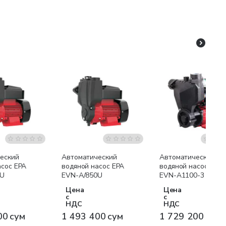
я доставка
Бесплатная доставка
Бесплатная доставк
еский
Автоматический
Автоматический
асос EPA
водяной насос EPA
водяной насос EPA
0U
EVN-A/850U
EVN-A1100-3
Цена
Цена
с
с
НДС
НДС
00 сум
1 493 400 сум
1 729 200 сум