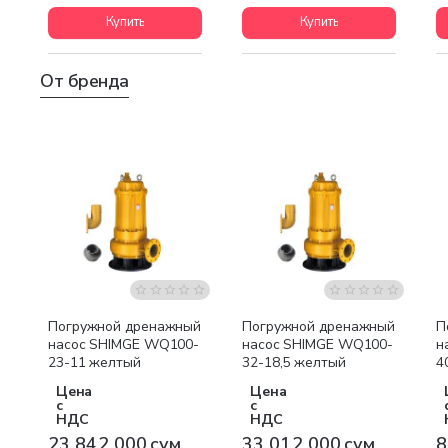
Купить
Купить
От бренда
Бесплатная доставка
Бесплатная доставка
Погружной дренажный
Погружной дренажный
П
насос SHIMGE WQ100-
насос SHIMGE WQ100-
н
23-11 желтый
32-18,5 желтый
4
Цена
Цена
с
с
НДС
НДС
23 842 000 сум
33 012 000 сум
8