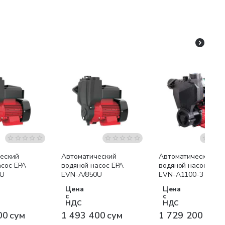
я доставка
Бесплатная доставка
Бесплатная доставк
еский
Автоматический
Автоматический
асос EPA
водяной насос EPA
водяной насос EPA
0U
EVN-A/850U
EVN-A1100-3
Цена
Цена
с
с
НДС
НДС
00 сум
1 493 400 сум
1 729 200 сум