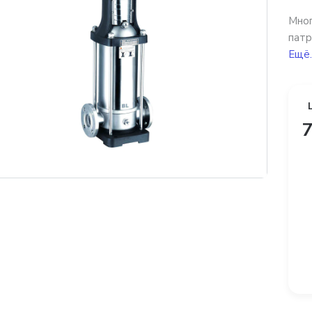
Мног
патр
Ещё.
7
платная доставка