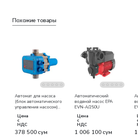
Похожие товары
Автомат для насоса
Автоматический
А
(блок автоматического
водяной насос EPA
в
управления насосом)
EVN-A/250U
E
PS-01
Цена
Цена
с
с
НДС
НДС
378 500 сум
1 006 100 сум
1