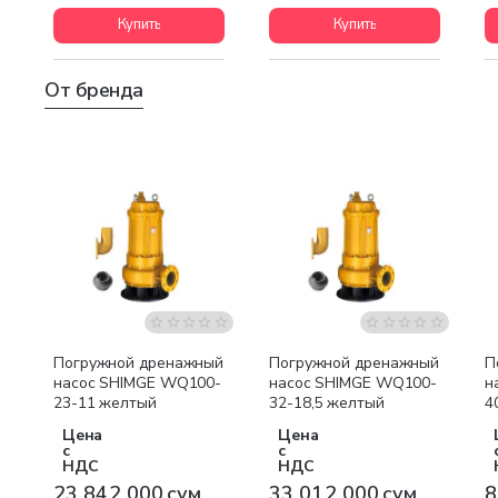
Купить
Купить
От бренда
Бесплатная доставка
Бесплатная доставка
Погружной дренажный
Погружной дренажный
П
насос SHIMGE WQ100-
насос SHIMGE WQ100-
н
23-11 желтый
32-18,5 желтый
4
Цена
Цена
с
с
НДС
НДС
23 842 000 сум
33 012 000 сум
8