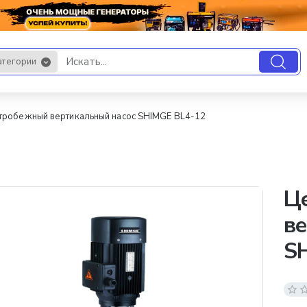
атегории
.
тробежный вертикальный насос SHIMGE BL4-12
Ц
ве
S