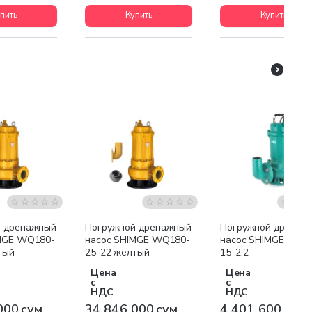
пить
Купить
Купить
я доставка
Бесплатная доставка
Бесплатная доставк
й дренажный
Погружной дренажный
Погружной дренаж
MGE WQ180-
насос SHIMGE WQ180-
насос SHIMGE WQ2
тый
25-22 желтый
15-2,2
Цена
Цена
с
с
НДС
НДС
000 сум
34 846 000 сум
4 401 600 сум