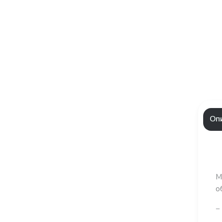
Оп
М
о
−