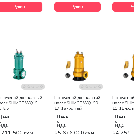
Купить
Купить
Ку
Бесплатная доставка
Бесплатная доставка
Бесплатна
огружной дренажный
Погружной дренажный
Погружно
асос SHIMGE WQ15-
насос SHIMGE WQ150-
насос SHI
0-5,5
17-15 желтый
11-11 жел
Цена
Цена
Цена
с
с
с
НДС
НДС
НДС
 711 500 сум
25 676 000 сум
24 759 