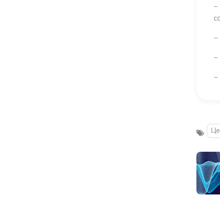
−
с
−
−
−
Це