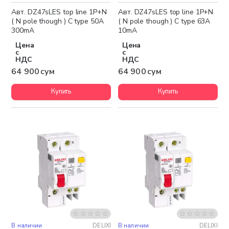
Авт. DZ47sLES top line 1P+N
Авт. DZ47sLES top line 1P+N
( N pole though ) C type 50A
( N pole though ) C type 63A
300mA
10mA
Цена
Цена
с
с
НДС
НДС
64 900 сум
64 900 сум
Купить
Купить
В наличии
DELIXI
В наличии
DELIXI