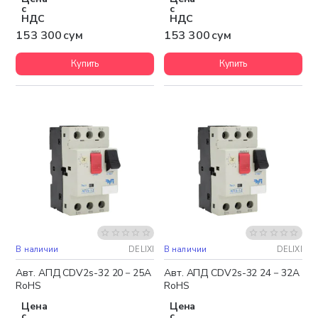
с
с
НДС
НДС
153 300 сум
153 300 сум
Купить
Купить
В наличии
DELIXI
В наличии
DELIXI
Авт. АПД CDV2s-32 20－25A
Авт. АПД CDV2s-32 24－32A
RoHS
RoHS
Цена
Цена
с
с