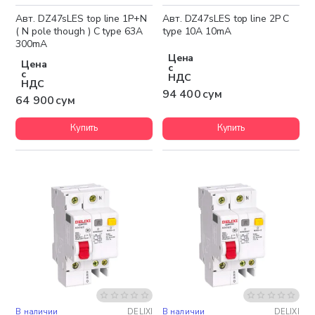
Авт. DZ47sLES top line 1P+N
Авт. DZ47sLES top line 2P C
( N pole though ) C type 63A
type 10A 10mA
300mA
Цена
Цена
с
с
НДС
НДС
94 400 сум
64 900 сум
Купить
Купить
В наличии
DELIXI
В наличии
DELIXI