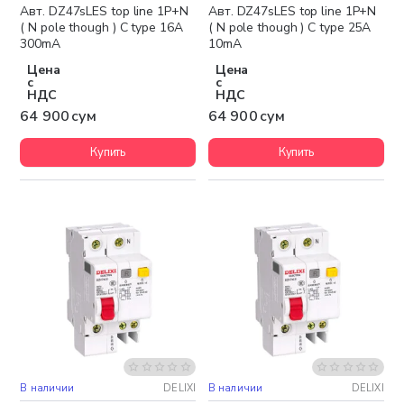
Авт. DZ47sLES top line 1P+N
Авт. DZ47sLES top line 1P+N
( N pole though ) C type 16A
( N pole though ) C type 25A
300mA
10mA
Цена
Цена
с
с
НДС
НДС
64 900 сум
64 900 сум
Купить
Купить
В наличии
DELIXI
В наличии
DELIXI