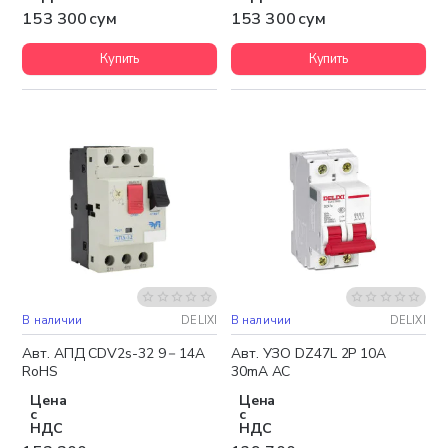
153 300 сум
153 300 сум
Купить
Купить
В наличии
DELIXI
В наличии
DELIXI
Авт. АПД CDV2s-32 9－14A
Авт. УЗО DZ47L 2P 10A
RoHS
30mA AC
Цена
Цена
с
с
НДС
НДС