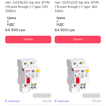
Авт. DZ47sLES top line 1P+N
Авт. DZ47sLES top line 1P+N
( N pole though ) C type 10A
( N pole though ) C type 16A
300mA
10mA
Цена
Цена
с
с
НДС
НДС
64 900 сум
64 900 сум
Купить
Купить
В наличии
DELIXI
В наличии
DELIXI