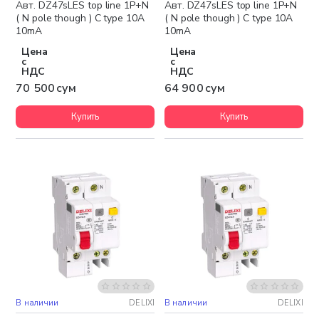
Авт. DZ47sLES top line 1P+N
Авт. DZ47sLES top line 1P+N
( N pole though ) C type 10A
( N pole though ) C type 10A
10mA
10mA
Цена
Цена
с
с
НДС
НДС
70 500 сум
64 900 сум
Купить
Купить
В наличии
DELIXI
В наличии
DELIXI