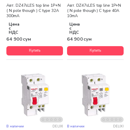
Авт. DZ47sLES top line 1P+N
Авт. DZ47sLES top line 1P+N
( N pole though ) C type 32A
( N pole though ) C type 40A
300mA
10mA
Цена
Цена
с
с
НДС
НДС
64 900 сум
64 900 сум
Купить
Купить
В наличии
DELIXI
В наличии
DELIXI