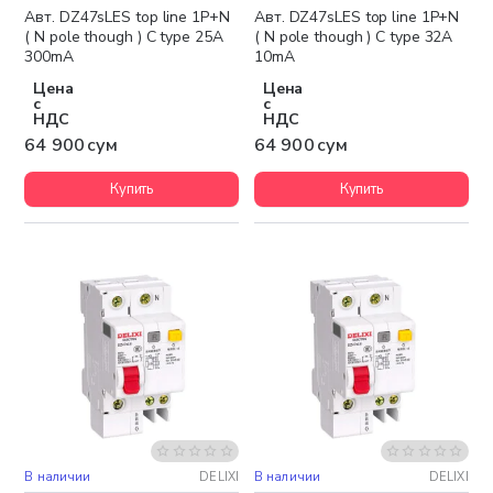
Авт. DZ47sLES top line 1P+N
Авт. DZ47sLES top line 1P+N
( N pole though ) C type 25A
( N pole though ) C type 32A
300mA
10mA
Цена
Цена
с
с
НДС
НДС
64 900 сум
64 900 сум
Купить
Купить
В наличии
DELIXI
В наличии
DELIXI