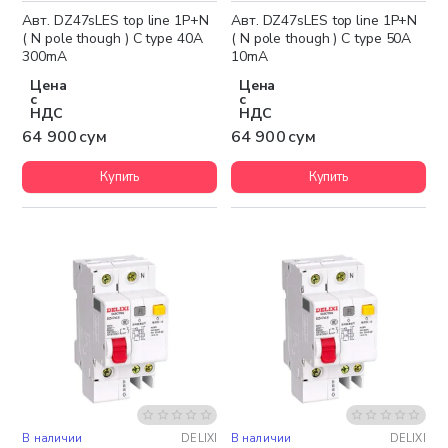
Авт. DZ47sLES top line 1P+N
Авт. DZ47sLES top line 1P+N
( N pole though ) C type 40A
( N pole though ) C type 50A
300mA
10mA
Цена
Цена
с
с
НДС
НДС
64 900 сум
64 900 сум
Купить
Купить
В наличии
DELIXI
В наличии
DELIXI