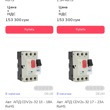
RoHS
2.5A RoHS
Цена
Цена
с
с
НДС
НДС
153 300 сум
153 300 сум
Купить
Купить
В наличии
DELIXI
В наличии
DELIXI
Авт. АПД CDV2s-32 13－18A
Авт. АПД CDV2s-32 17－23A
RoHS
RoHS