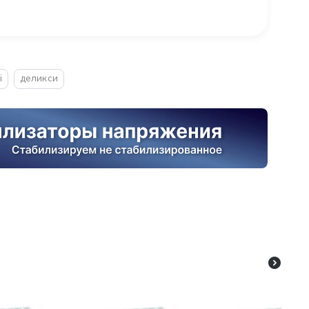
i
деликси