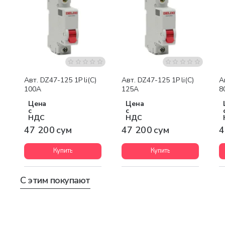
Авт. DZ47-125 1P li(C)
Авт. DZ47-125 1P li(C)
А
100A
125A
8
Цена
Цена
с
с
НДС
НДС
47 200 сум
47 200 сум
4
Купить
Купить
С этим покупают