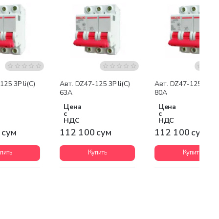
25 3P li(C)
Авт. DZ47-125 3P li(C)
Авт. DZ47-125 3P li(
63A
80A
Цена
Цена
с
с
НДС
НДС
 сум
112 100 сум
112 100 сум
пить
Купить
Купить