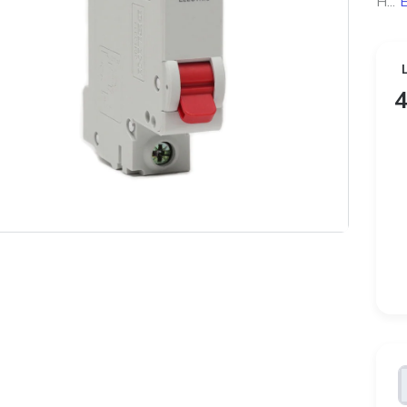
Н...
Е
4