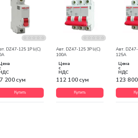
вт. DZ47-125 1P li(C)
Авт. DZ47-125 3P li(C)
Авт. DZ47-1
0A
100A
125A
Цена
Цена
Цена
с
с
с
НДС
НДС
НДС
7 200 сум
112 100 сум
123 800
Купить
Купить
Ку