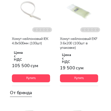
Хомут нейлоновый IEK
Хомут нейлоновый EKF
4,8х500мм (100шт)
3.6x200 (100шт в
упаковке)
Цена
Цена
с
с
НДС
НДС
105 500 сум
19 500 сум
Купить
Купить
От бренда