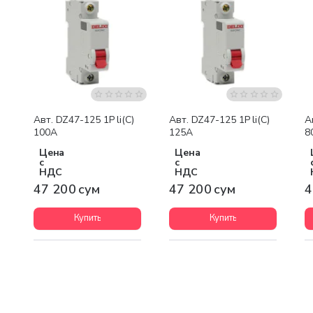
Авт. DZ47-125 1P li(C)
Авт. DZ47-125 1P li(C)
А
100A
125A
8
Цена
Цена
с
с
НДС
НДС
47 200 сум
47 200 сум
4
Купить
Купить