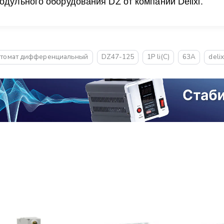
одульного оборудования DZ от компании Delixi.
томат дифференциальный
DZ47-125
1P li(C)
63A
delix