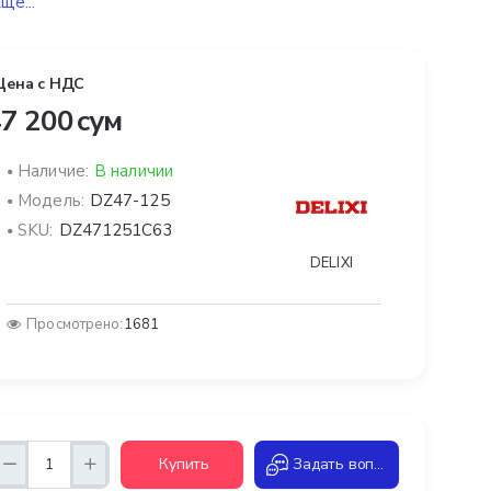
щё...
Цена с НДС
7 200 сум
Наличие:
В наличии
Модель:
DZ47-125
SKU:
DZ471251C63
DELIXI
Просмотрено:
1681
Купить
Задать вопрос