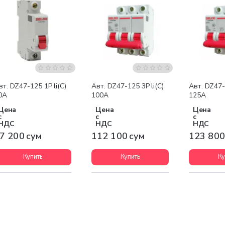
вт. DZ47-125 1P li(C)
Авт. DZ47-125 3P li(C)
Авт. DZ47-1
0A
100A
125A
Цена
Цена
Цена
с
с
с
НДС
НДС
НДС
7 200 сум
112 100 сум
123 800
Купить
Купить
Ку