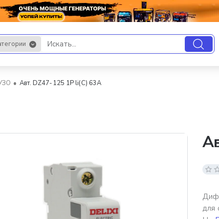
атегории
.
 УЗО
Авт. DZ47-125 1P li(C) 63A
Ав
Диф
для 