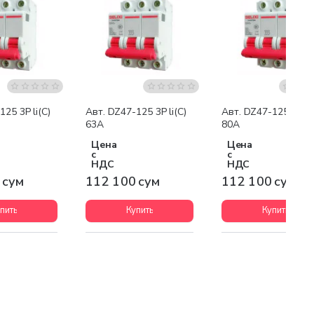
25 3P li(C)
Авт. DZ47-125 3P li(C)
Авт. DZ47-125 3P li(
63A
80A
Цена
Цена
с
с
НДС
НДС
 сум
112 100 сум
112 100 сум
пить
Купить
Купить