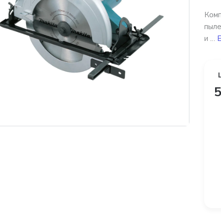
Комп
пыле
и ...
Е
5
платная доставка