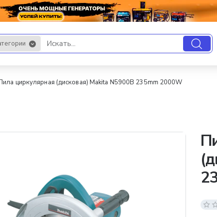
атегории
.
Пила циркулярная (дисковая) Makita N5900B 235mm 2000W
П
(д
2