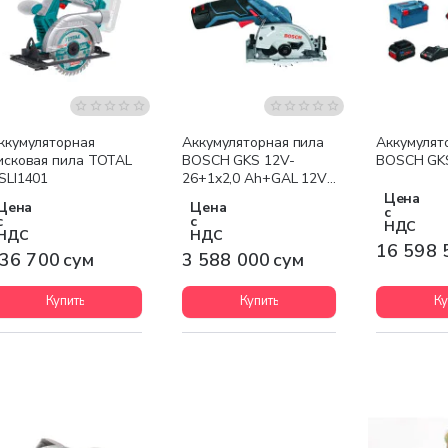
Бесплатная доставка
Бесплатна
ккумуляторная
Аккумуляторная пила
Аккумулят
исковая пила TOTAL
BOSCH GKS 12V-
BOSCH GKS
SLI1401
26+1x2,0 Ah+GAL 12V-
40
Цена
Цена
Цена
с
с
с
НДС
НДС
НДС
16 598 
36 700 сум
3 588 000 сум
Купить
Купить
Ку