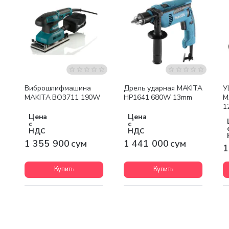
Бесплатная доставка
Бесплатная доставка
Виброшлифмашина
Дрель ударная MAKITA
У
MAKITA BO3711 190W
HP1641 680W 13mm
M
1
Цена
Цена
с
с
НДС
НДС
1 355 900 сум
1 441 000 сум
1
Купить
Купить