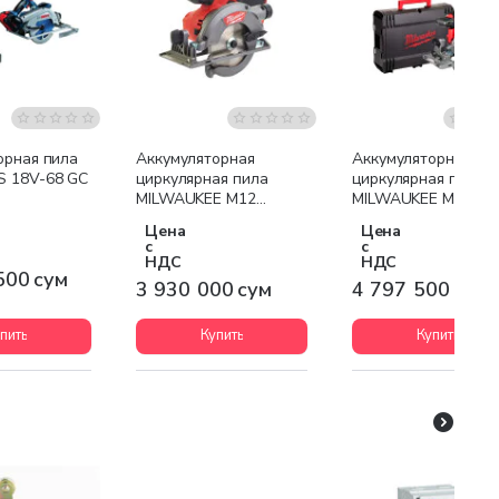
я доставка
Бесплатная доставка
Бесплатная доставк
орная пила
Аккумуляторная
Аккумуляторная
 18V-68 GC
циркулярная пила
циркулярная пила
MILWAUKEE M12
MILWAUKEE M18
CCS44-0 FUEL
CCS55-0Х (кейс HD
Цена
Цена
BOX)
с
с
НДС
НДС
500 сум
3 930 000 сум
4 797 500 сум
пить
Купить
Купить