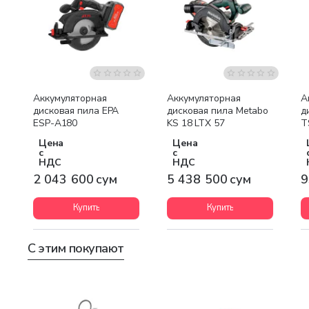
Бесплатная доставка
Бесплатная доставка
Аккумуляторная
Аккумуляторная
А
дисковая пила EPA
дисковая пила Metabo
д
ESP-A180
KS 18 LTX 57
T
Цена
Цена
с
с
НДС
НДС
2 043 600 сум
5 438 500 сум
9
Купить
Купить
С этим покупают