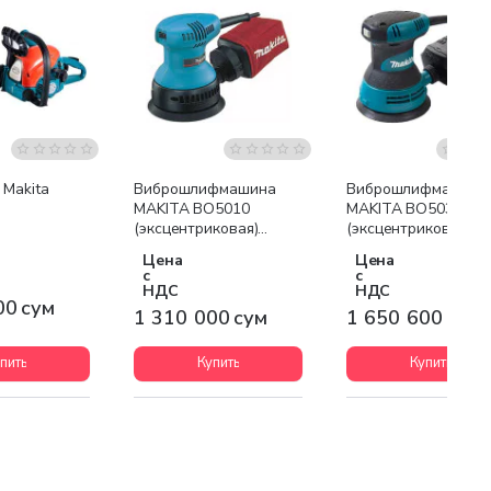
я доставка
Бесплатная доставка
Бесплатная доставк
 Makita
Виброшлифмашина
Виброшлифмашина
MAKITA BO5010
MAKITA BO5030
(эксцентриковая)
(эксцентриковая)
220W
220W
Цена
Цена
с
с
НДС
НДС
00 сум
1 310 000 сум
1 650 600 сум
пить
Купить
Купить