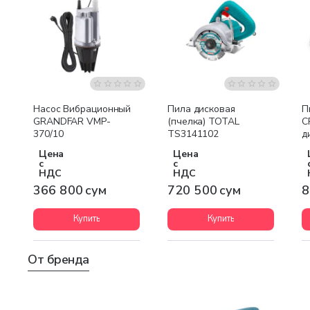
Насос Вибрационный
Пила дисковая
П
GRANDFAR VMP-
(пчелка) TOTAL
C
370/10
TS3141102
д
Цена
Цена
с
с
НДС
НДС
366 800 сум
720 500 сум
8
Купить
Купить
От бренда