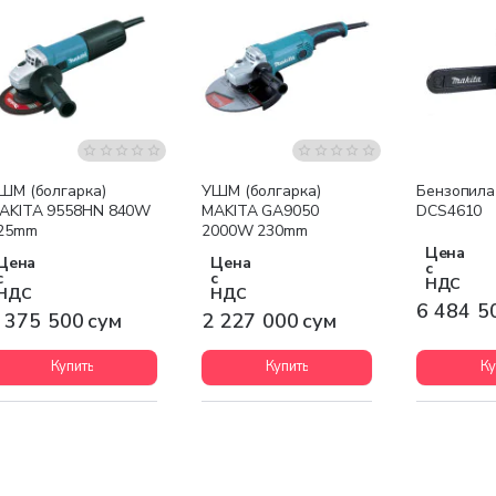
Бесплатная доставка
Бесплатная доставка
Бесплатна
ШМ (болгарка)
УШМ (болгарка)
Бензопила
AKITA 9558HN 840W
MAKITA GA9050
DCS4610
25mm
2000W 230mm
Цена
Цена
Цена
с
с
с
НДС
НДС
НДС
6 484 5
 375 500 сум
2 227 000 сум
Купить
Купить
Ку