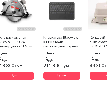
ила циркулярная
Клавиатура Blackview
Концевой
ROWN CT15074
K1 Bluetooth
выключател
иаметр диска 185mm
беспроводная черный
LXJM1-816
Цена
Цена
Цена
с
с
с
НДС
НДС
НДС
18 800 сум
211 800 сум
49 300 
Купить
Купить
Ку