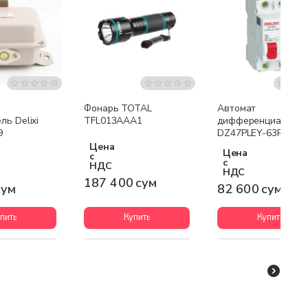
Фонарь TOTAL
Автомат
ь Delixi
TFL013AAA1
дифференциальны
9
DZ47PLEY-63R 1P+
C50
Цена
Цена
с
с
НДС
НДС
187 400 сум
сум
82 600 сум
пить
Купить
Купить