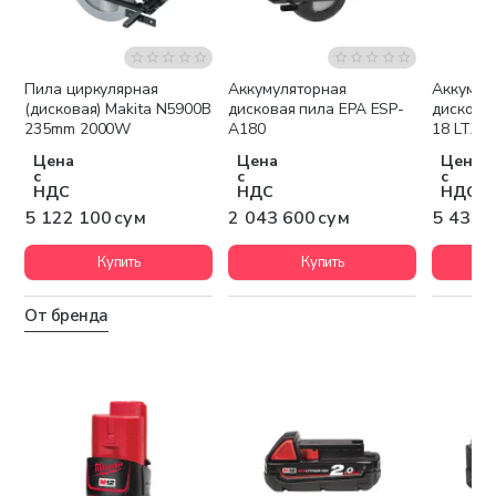
Пила циркулярная
Аккумуляторная
Аккумул
Бесплатная доставка
Бесплатная доставка
Беспла
(дисковая) Makita N5900B
дисковая пила EPA ESP-
дискова
235mm 2000W
A180
18 LTX 5
Цена
Цена
Цена
с
с
с
НДС
НДС
НДС
5 122 100 сум
2 043 600 сум
5 438 
Купить
Купить
От бренда