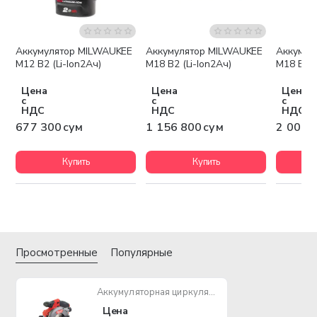
Аккумулятор MILWAUKEE
Аккумулятор MILWAUKEE
Аккумул
Бесплатная доставка
Беспла
M12 B2 (Li-Ion2Ач)
M18 B2 (Li-Ion2Ач)
M18 B5 (
Цена
Цена
Цена
с
с
с
НДС
НДС
НДС
677 300 сум
1 156 800 сум
2 003 
Купить
Купить
Просмотренные
Популярные
Аккумуляторная циркулярная пила MILWAUKEE M12 CCS44-0 FUEL
Цена