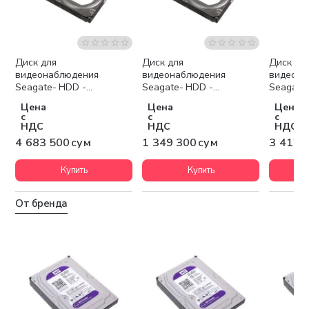
Диск для
Диск для
Диск дл
Бесплатная доставка
Бесплатная доставка
Беспла
видеонаблюдения
видеонаблюдения
видеона
Seagate- HDD -
Seagate- HDD -
Seagate
ST10000VX0004
ST4000VX000-520
ST8000V
Цена
Цена
Цена
с
с
с
НДС
НДС
НДС
4 683 500 сум
1 349 300 сум
3 412 
Купить
Купить
От бренда