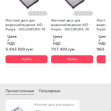
Жесткий диск для
Жесткий диск для
Жесткий
Бесплатная доставка
видеонаблюдения WD -
видеонаблюдения WD -
видеона
Purple - WD100PURX-78
Purple - WD10PURX-78
Purple 
Цена
Цена
Цена
с
с
с
НДС
НДС
НДС
5 043 500 сум
707 400 сум
960 30
Купить
Купить
Просмотренные
Популярные
Жесткий диск для видеонаблюдения WD - Purple - WD40PURX-78