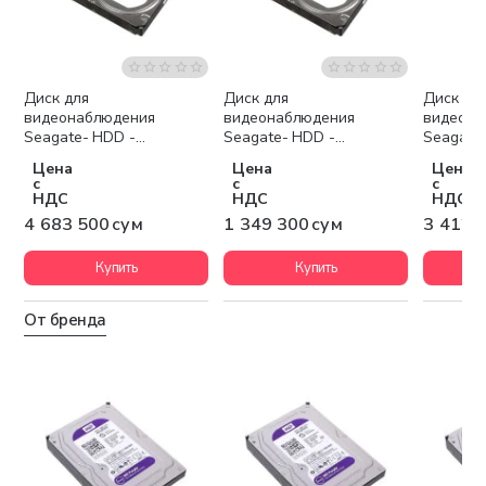
Диск для
Диск для
Диск дл
Бесплатная доставка
Бесплатная доставка
Беспла
видеонаблюдения
видеонаблюдения
видеона
Seagate- HDD -
Seagate- HDD -
Seagate
ST10000VX0004
ST4000VX000-520
ST8000V
Цена
Цена
Цена
с
с
с
НДС
НДС
НДС
4 683 500 сум
1 349 300 сум
3 412 
Купить
Купить
От бренда