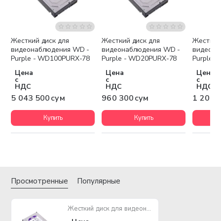
Жесткий диск для
Жесткий диск для
Жесткий
Бесплатная доставка
Беспла
видеонаблюдения WD -
видеонаблюдения WD -
видеона
Purple - WD100PURX-78
Purple - WD20PURX-78
Purple 
Цена
Цена
Цена
с
с
с
НДС
НДС
НДС
5 043 500 сум
960 300 сум
1 200 
Купить
Купить
Просмотренные
Популярные
Жесткий диск для видеонаблюдения WD - Purple - WD10PURX-78