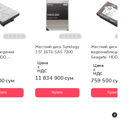
я доставка
Бесплатная доставка
Жесткий диск Synology
Жесткий диск для
людения
3.5" 16TБ SAS 7200
видеонаблюдения
HDD -
Seagate- HDD -
00V
ST2000VX000-520
Цена
Цена
с
с
НДС
НДС
11 834 900 сум
00 сум
759 500 сум
пить
Купить
Купить