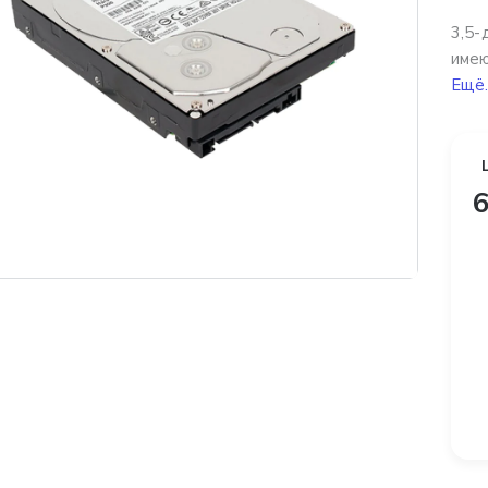
3,5-
имею
Ещё.
6