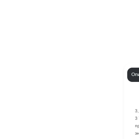
Оп
3
3
п
э