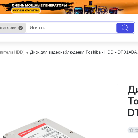
атегории
.
опители HDD)
Диск для видеонаблюдения Toshiba - HDD - DT01AB
Д
To
D