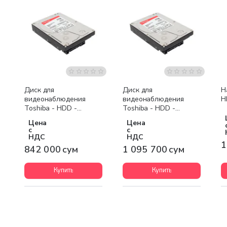
Бесплатная доставка
Диск для
Диск для
Н
видеонаблюдения
видеонаблюдения
H
Toshiba - HDD -
Toshiba - HDD -
DT01ABA200V
DT01ABA300V
Цена
Цена
с
с
НДС
НДС
1
842 000 сум
1 095 700 сум
Купить
Купить