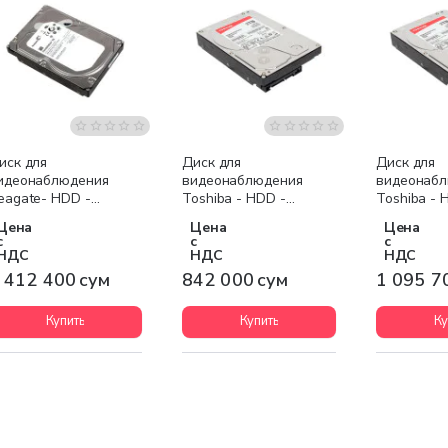
Бесплатная доставка
Бесплатна
иск для
Диск для
Диск для
идеонаблюдения
видеонаблюдения
видеонаб
eagate- HDD -
Toshiba - HDD -
Toshiba - 
T8000VX0002-520
DT01ABA200V
DT01ABA3
Цена
Цена
Цена
с
с
с
НДС
НДС
НДС
 412 400 сум
842 000 сум
1 095 7
Купить
Купить
Ку