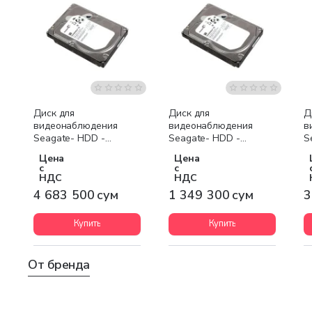
Бесплатная доставка
Бесплатная доставка
Диск для
Диск для
Д
видеонаблюдения
видеонаблюдения
в
Seagate- HDD -
Seagate- HDD -
S
ST10000VX0004
ST4000VX000-520
S
Цена
Цена
с
с
НДС
НДС
4 683 500 сум
1 349 300 сум
3
Купить
Купить
От бренда