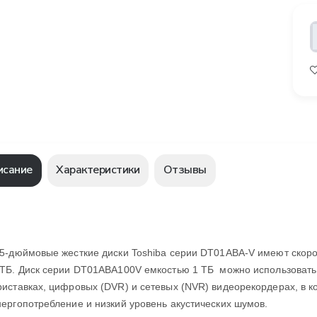
исание
Характеристики
Отзывы
,5-дюймовые жесткие диски Toshiba серии DT01ABA-V имеют скоро
 ТБ. Диск серии DT01ABA100V емкостью 1 TБ можно использовать
риставках, цифровых (DVR) и сетевых (NVR) видеорекордерах, в к
нергопотребление и низкий уровень акустических шумов.