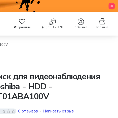
Избранные
(78) 113 70 70
Кабинет
Корзина
A100V
иск для видеонаблюдения
shiba - HDD -
T01ABA100V
0 отзывов
-
Написать отзыв