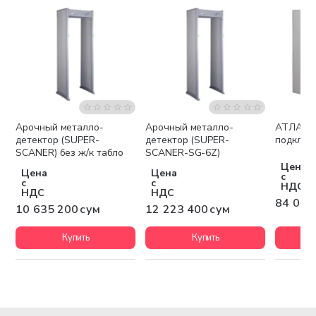
Арочный металло-
Арочный металло-
АТЛАС (прибор для
Бесплатная доставка
Бесплатная доставка
детектор (SUPER-
детектор (SUPER-
подключ
SCANER) без ж/к табло
SCANER-SG-6Z)
Цена
Цена
Цена
с
с
с
НДС
НДС
НДС
84 000
10 635 200 сум
12 223 400 сум
Купить
Купить