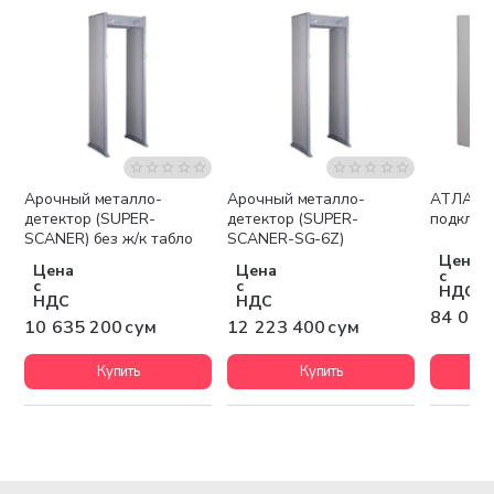
Арочный металло-
Арочный металло-
АТЛАС (прибор для
Бесплатная доставка
Бесплатная доставка
детектор (SUPER-
детектор (SUPER-
подключ
SCANER) без ж/к табло
SCANER-SG-6Z)
Цена
Цена
Цена
с
с
с
НДС
НДС
НДС
84 000
10 635 200 сум
12 223 400 сум
Купить
Купить