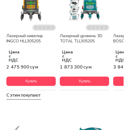
Лазерный нивелир
Лазерный уровень 3D
Лазерны
Бесплатная доставка
Бесплатная доставка
Беспла
INGCO HLL305205
TOTAL TLL305205
BOSCH G
Цена
Цена
Цена
с
с
с
НДС
НДС
НДС
2 475 900 сум
1 873 300 сум
3 849 
Купить
Купить
С этим покупают