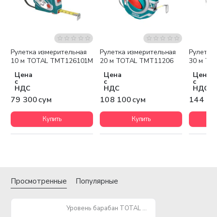
Рулетка измерительная
Рулетка измерительная
Рулетка
10 м TOTAL TMT126101M
20 м TOTAL TMT11206
30 м TO
Цена
Цена
Цена
с
с
с
НДС
НДС
НДС
79 300 сум
108 100 сум
144 10
Купить
Купить
Просмотренные
Популярные
Уровень барабан TOTAL TMT221306