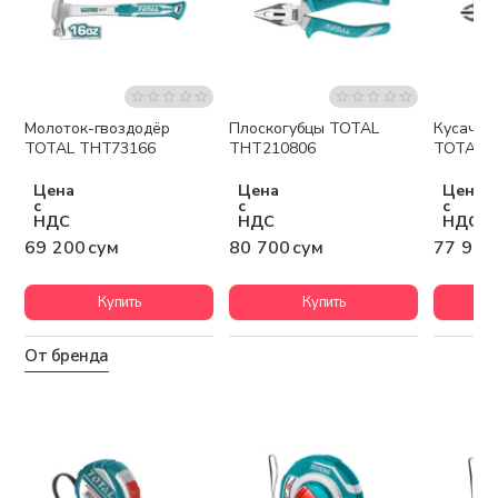
Молоток-гвоздодёр
Плоскогубцы TOTAL
Кусачки
TOTAL THT73166
THT210806
TOTAL 
Цена
Цена
Цена
с
с
с
НДС
НДС
НДС
69 200 сум
80 700 сум
77 900
Купить
Купить
От бренда