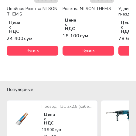
Двойная Розетка NILSON
Розетка NILSON THEMIS
Удлинит
THEMIS
гнезда с
Цена
Цена
Цена
с
с
с
НДС
НДС
НДС
18 100 сум
24 400 сум
78 600
Купить
Купить
Популярные
Провод ПВС 2х2,5 (кабель медный многожильный)
Цена
с
НДС
13 900 сум