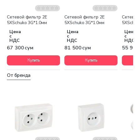
Сетевой фильтр 2Е
Сетевой фильтр 2Е
Сетевой
5XSchuko 3G*1.0мм
5XSchuko 3G*1.0мм
5XSchuk
Цена
Цена
Цена
с
с
с
НДС
НДС
НДС
67 300 сум
81 500 сум
55 900
Купить
Купить
От бренда