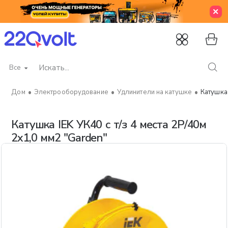
Все
Искать...
Электрооборудование
Удлинители на катушке
Катушка 
home
Катушка IEK УК40 с т/з 4 места 2Р/40м
2х1,0 мм2 "Garden"