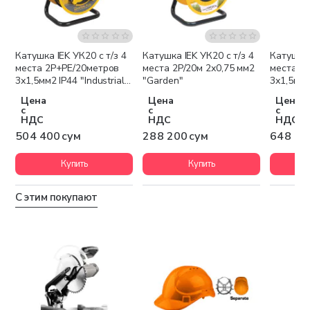
Катушка IEK УК20 с т/з 4
Катушка IEK УК20 с т/з 4
Катушка 
места 2Р+PЕ/20метров
места 2Р/20м 2х0,75 мм2
места 2
3х1,5мм2 IP44 "Industrial
"Garden"
3х1,5мм2 
plus"
plus"
Цена
Цена
Цена
с
с
с
НДС
НДС
НДС
504 400 сум
288 200 сум
648 50
Купить
Купить
С этим покупают