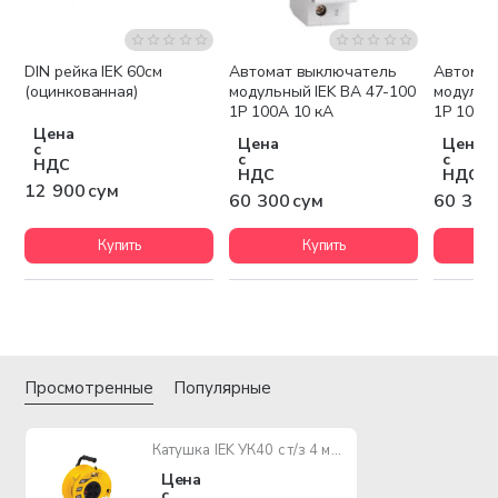
DIN рейка IEK 60см
Автомат выключатель
Автомат
(оцинкованная)
модульный IEK ВА 47-100
модульн
1P 100А 10 кА
1P 10А 1
Цена
Цена
Цена
с
с
с
НДС
НДС
НДС
12 900 сум
60 300 сум
60 300
Купить
Купить
Просмотренные
Популярные
Катушка IEK УК40 с т/з 4 места 2Р/40м 2х1,0 мм2 "Garden"
Цена
с