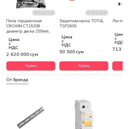
Пила торцовочная
Защитная каска TOTAL
Лестниц
Бесплатная доставка
CROWN CT15208
TSP2605
диаметр диска 255mm
Цена
1800W
Цена
с
Цена
с
НДС
с
НДС
НДС
713 80
50 500 сум
2 620 000 сум
Купить
Купить
От бренда