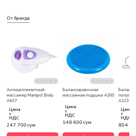
От бренда
Антицеллюлитный-
Балансировочная
Баланси
массажер Manipol Body
массажная подушка A260
полусфе
A637
A223
Цена
Цена
Цена
с
с
с
НДС
НДС
НДС
148 600 сум
247 700 сум
804 90