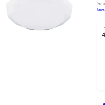
Уста
Ещё.
4