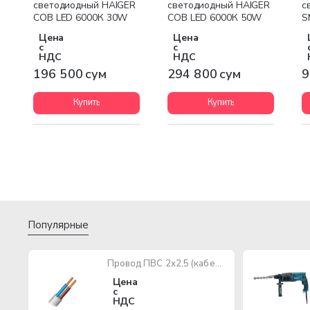
светодиодный HAIGER
светодиодный HAIGER
с
COB LED 6000К 30W
COB LED 6000К 50W
S
B
Цена
Цена
с
с
НДС
НДС
196 500 сум
294 800 сум
9
Купить
Купить
Популярные
Провод ПВС 2х2,5 (кабель медный многожильный)
Цена
с
НДС