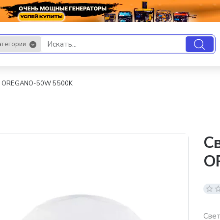
атегории
.
ED OREGANO-50W 5500K
С
O
Свет