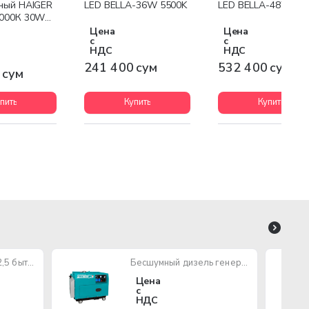
ный HAIGER
LED BELLA-36W 5500K
LED BELLA-48W 55
6000К 30W
Цена
Цена
с
с
НДС
НДС
241 400 сум
532 400 сум
 сум
пить
Купить
Купить
Провод ПУГНП 2х2,5 бытового назначения (многожильный)
Бесшумный дизель генератор TOTAL TP250001
Цена
с
НДС