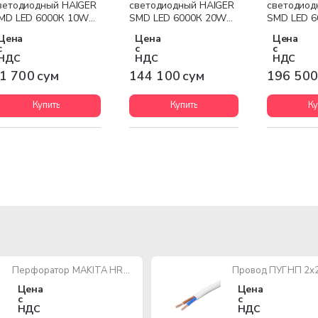
ветодиодный HAIGER
светодиодный HAIGER
светодиод
MD LED 6000К 10W
SMD LED 6000К 20W
SMD LED 
LACK
BLACK
BLACK
Цена
Цена
Цена
с
с
с
НДС
НДС
НДС
1 700 сум
144 100 сум
196 500
Купить
Купить
Ку
Перфоратор MAKITA HR2470 780W SDS-Plus
Цена
Цена
с
с
НДС
НДС