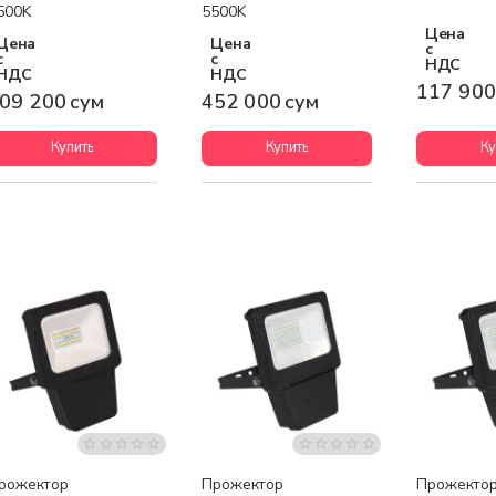
500K
5500K
Цена
Цена
Цена
с
с
с
НДС
НДС
НДС
117 900
09 200 сум
452 000 сум
Купить
Купить
Ку
рожектор
Прожектор
Прожекто