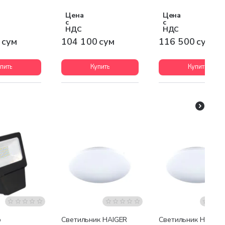
Цена
Цена
с
с
НДС
НДС
 сум
104 100 сум
116 500 сум
пить
Купить
Купить
р
Светильник HAIGER
Светильник HAIGER