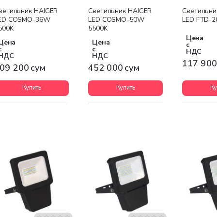
ветильник HAIGER
Светильник HAIGER
Светильни
ED COSMO-36W
LED COSMO-50W
LED FTD-2
500K
5500K
Цена
Цена
Цена
с
с
с
НДС
НДС
НДС
117 900
09 200 сум
452 000 сум
Купить
Купить
Ку