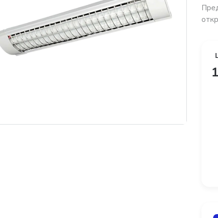
Пред
откр
1