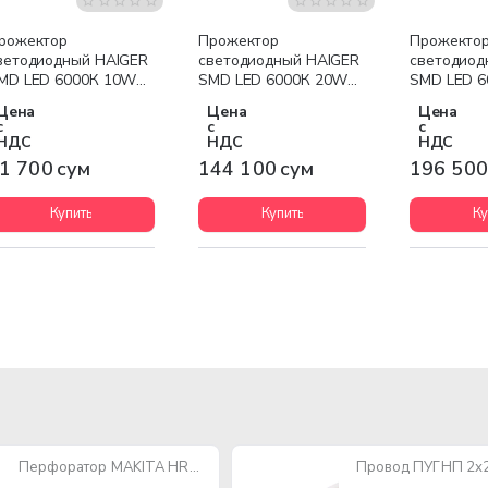
рожектор
Прожектор
Прожекто
ветодиодный HAIGER
светодиодный HAIGER
светодиод
MD LED 6000К 10W
SMD LED 6000К 20W
SMD LED 
LACK
BLACK
BLACK
Цена
Цена
Цена
с
с
с
НДС
НДС
НДС
1 700 сум
144 100 сум
196 500
Купить
Купить
Ку
Перфоратор MAKITA HR2470 780W SDS-Plus