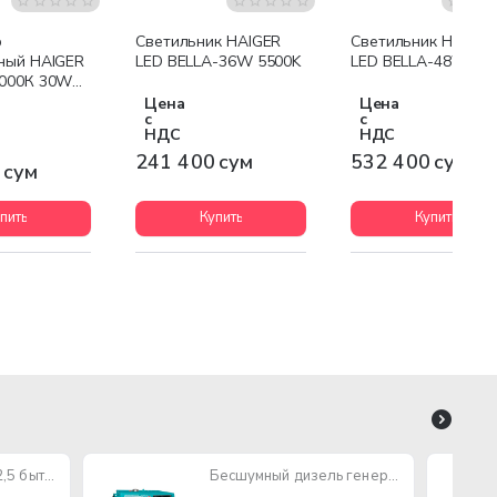
р
Светильник HAIGER
Светильник HAIGER
ный HAIGER
LED BELLA-36W 5500K
LED BELLA-48W 55
6000К 30W
Цена
Цена
с
с
НДС
НДС
241 400 сум
532 400 сум
 сум
пить
Купить
Купить
Провод ПУГНП 2х2,5 бытового назначения (многожильный)
Бесшумный дизель генератор TOTAL TP250001