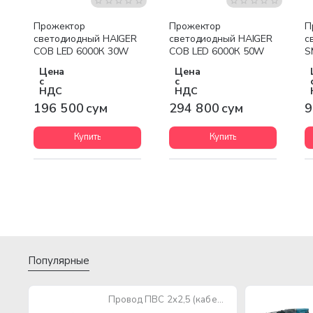
Прожектор
Прожектор
П
светодиодный HAIGER
светодиодный HAIGER
с
COB LED 6000К 30W
COB LED 6000К 50W
S
B
Цена
Цена
с
с
НДС
НДС
196 500 сум
294 800 сум
9
Купить
Купить
Популярные
Провод ПВС 2х2,5 (кабель медный многожильный)