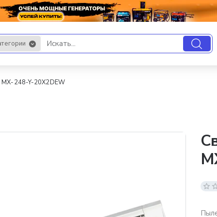
атегории
.
D MX-248-Y-20X2DEW
С
M
Пыле