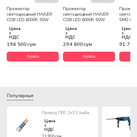
Прожектор
Прожектор
Прожек
светодиодный HAIGER
светодиодный HAIGER
светоди
COB LED 6000К 30W
COB LED 6000К 50W
SMD LED
BLACK
Цена
Цена
Цена
с
с
с
НДС
НДС
НДС
196 500 сум
294 800 сум
91 700
Купить
Купить
Популярные
Провод ПВС 2х2,5 (кабель медный многожильный)
Цена
с
НДС
13 900 сум