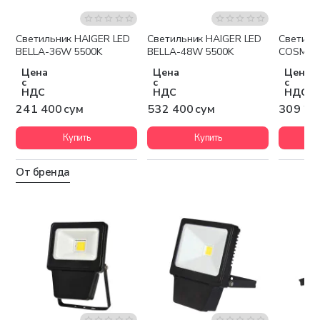
Светильник HAIGER LED
Светильник HAIGER LED
Светиль
BELLA-36W 5500K
BELLA-48W 5500K
COSMO-
Цена
Цена
Цена
с
с
с
НДС
НДС
НДС
241 400 сум
532 400 сум
309 20
Купить
Купить
От бренда