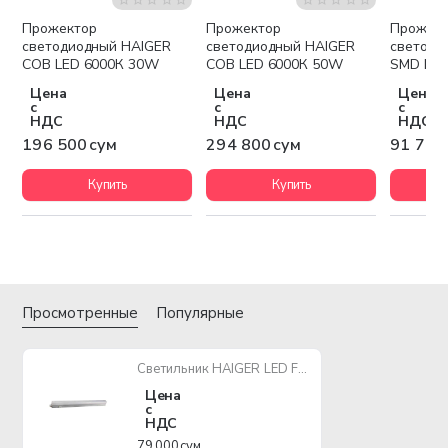
Прожектор
Прожектор
Прожек
светодиодный HAIGER
светодиодный HAIGER
светоди
COB LED 6000К 30W
COB LED 6000К 50W
SMD LED
BLACK
Цена
Цена
Цена
с
с
с
НДС
НДС
НДС
196 500 сум
294 800 сум
91 700
Купить
Купить
Просмотренные
Популярные
Светильник HAIGER LED FX-T5-8W
Цена
с
НДС
79 000 сум