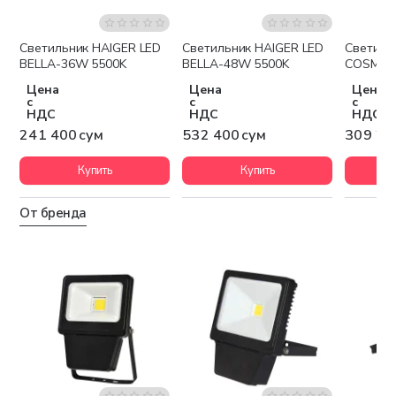
Светильник HAIGER LED
Светильник HAIGER LED
Светиль
BELLA-36W 5500K
BELLA-48W 5500K
COSMO-
Цена
Цена
Цена
с
с
с
НДС
НДС
НДС
241 400 сум
532 400 сум
309 20
Купить
Купить
От бренда