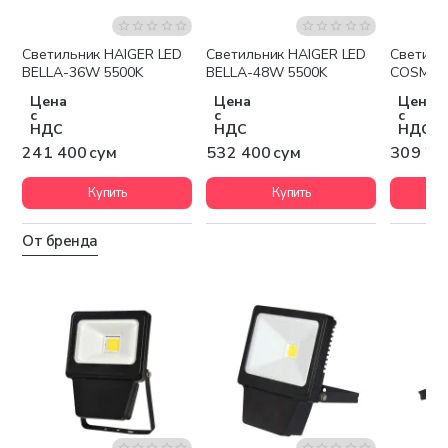
Светильник HAIGER LED
Светильник HAIGER LED
Светиль
BELLA-36W 5500K
BELLA-48W 5500K
COSMO-
Цена
Цена
Цена
с
с
с
НДС
НДС
НДС
241 400 сум
532 400 сум
309 20
Купить
Купить
От бренда