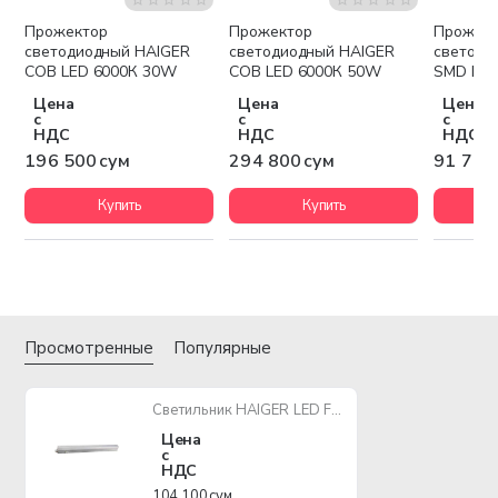
Прожектор
Прожектор
Прожек
светодиодный HAIGER
светодиодный HAIGER
светоди
COB LED 6000К 30W
COB LED 6000К 50W
SMD LED
BLACK
Цена
Цена
Цена
с
с
с
НДС
НДС
НДС
196 500 сум
294 800 сум
91 700
Купить
Купить
Просмотренные
Популярные
Светильник HAIGER LED FX-T5-12W
Цена
с
НДС
104 100 сум