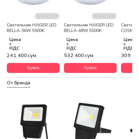
Светильник HAIGER LED
Светильник HAIGER LED
Светиль
BELLA-36W 5500K
BELLA-48W 5500K
COSMO-
Цена
Цена
Цена
с
с
с
НДС
НДС
НДС
241 400 сум
532 400 сум
309 20
Купить
Купить
От бренда