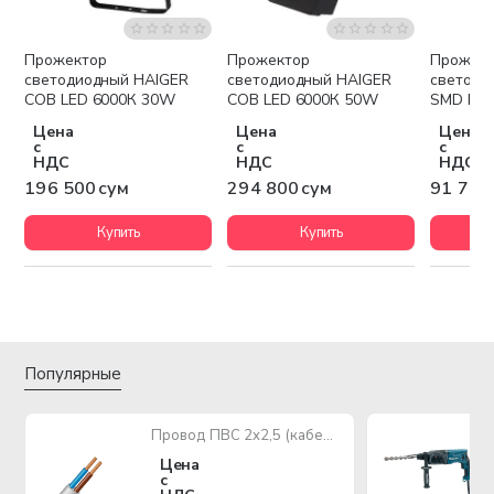
Прожектор
Прожектор
Прожек
светодиодный HAIGER
светодиодный HAIGER
светоди
COB LED 6000К 30W
COB LED 6000К 50W
SMD LED
BLACK
Цена
Цена
Цена
с
с
с
НДС
НДС
НДС
196 500 сум
294 800 сум
91 700
Купить
Купить
Популярные
Провод ПВС 2х2,5 (кабель медный многожильный)
Цена
с