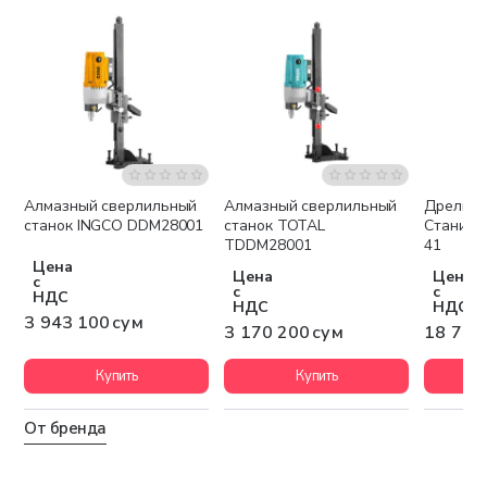
Алмазный сверлильный
Алмазный сверлильный
Дрель н
Бесплатная доставка
Бесплатная доставка
Беспла
станок INGCO DDM28001
станок TOTAL
Станине
TDDM28001
41
Цена
Цена
Цена
с
с
с
НДС
НДС
НДС
3 943 100 сум
3 170 200 сум
18 737
Купить
Купить
От бренда