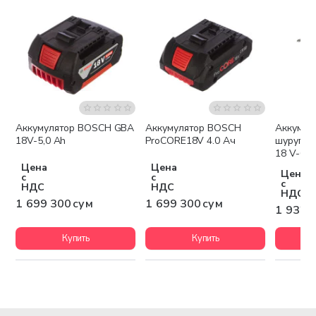
Аккумулятор BOSCH GBA
Аккумулятор BOSCH
Аккумул
Бесплатная доставка
Бесплатная доставка
Беспла
18V-5,0 Ah
ProCORE18V 4.0 Ач
шурупов
18 V-60
Цена
Цена
Цена
с
с
с
НДС
НДС
НДС
1 699 300 сум
1 699 300 сум
1 932 
Купить
Купить