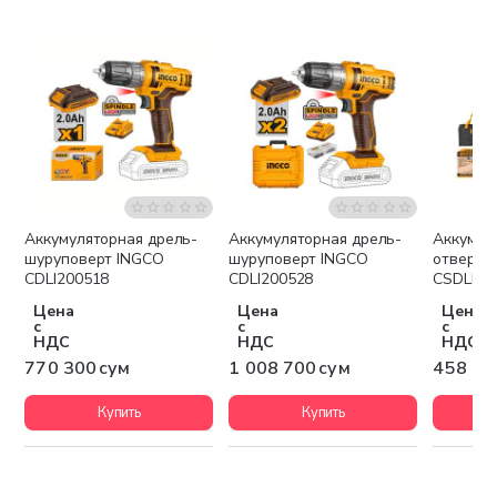
Аккумуляторная дрель-
Аккумуляторная дрель-
Аккумул
шуруповерт INGCO
шуруповерт INGCO
отвертк
CDLI200518
CDLI200528
CSDLI08
Цена
Цена
Цена
с
с
с
НДС
НДС
НДС
770 300 сум
1 008 700 сум
458 50
Купить
Купить