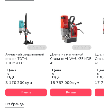
Алмазный сверлильный
Дрель на магнитной
Дрель н
Бесплатная доставка
Бесплатная доставка
Беспла
станок TOTAL
Станине MILWAUKEE MDE
Станине
TDDM28001
41
41
Цена
Цена
Цена
с
с
с
НДС
НДС
НДС
3 170 200 сум
18 737 000 сум
17 777
Купить
Купить
От бренда