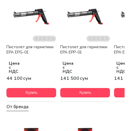
Пистолет для герметики
Пистолет для герметики
Пистоле
EPA EPG-01
EPA EPP-01
EPA EPP
Цена
Цена
Цена
с
с
с
НДС
НДС
НДС
44 100 сум
141 500 сум
141 50
Купить
Купить
От бренда