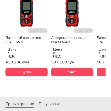
Лазерный дальномер
Лазерный дальномер
Лазерны
EPA ELM-40
EPA ELM-60
EPA ELM
Цена
Цена
Цена
с
с
с
НДС
НДС
НДС
419 200 сум
537 100 сум
503 10
Купить
Купить
Просмотренные
Популярные