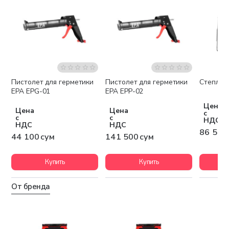
Пистолет для герметики
Пистолет для герметики
Степлер
EPA EPG-01
EPA EPP-02
Цена
Цена
Цена
с
с
с
НДС
НДС
НДС
86 500
44 100 сум
141 500 сум
Купить
Купить
От бренда