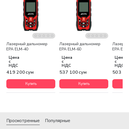
Лазерный дальномер
Лазерный дальномер
Лазерны
EPA ELM-40
EPA ELM-60
EPA ELM
Цена
Цена
Цена
с
с
с
НДС
НДС
НДС
419 200 сум
537 100 сум
503 10
Купить
Купить
Просмотренные
Популярные