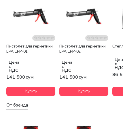
Пистолет для герметики
Пистолет для герметики
Степлер
EPA EPP-01
EPA EPP-02
Цена
Цена
Цена
с
с
с
НДС
НДС
НДС
86 500
141 500 сум
141 500 сум
Купить
Купить
От бренда