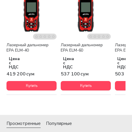
Лазерный дальномер
Лазерный дальномер
Лазерны
EPA ELM-40
EPA ELM-60
EPA ELM
Цена
Цена
Цена
с
с
с
НДС
НДС
НДС
419 200 сум
537 100 сум
503 10
Купить
Купить
Просмотренные
Популярные