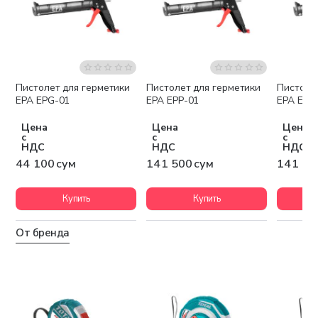
Пистолет для герметики
Пистолет для герметики
Пистоле
EPA EPG-01
EPA EPP-01
EPA EPP
Цена
Цена
Цена
с
с
с
НДС
НДС
НДС
44 100 сум
141 500 сум
141 50
Купить
Купить
От бренда