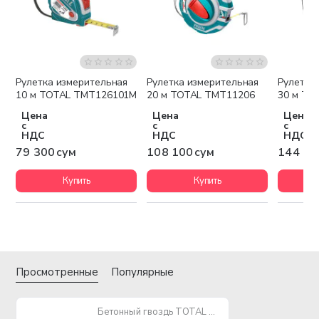
Рулетка измерительная
Рулетка измерительная
Рулетка
10 м TOTAL TMT126101M
20 м TOTAL TMT11206
30 м TO
Цена
Цена
Цена
с
с
с
НДС
НДС
НДС
79 300 сум
108 100 сум
144 10
Купить
Купить
Просмотренные
Популярные
Бетонный гвоздь TOTAL TAC918643