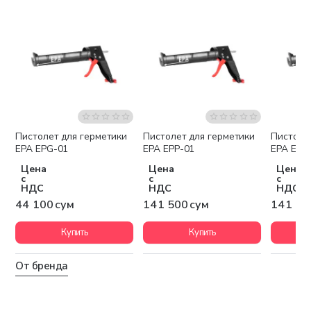
Пистолет для герметики
Пистолет для герметики
Пистоле
EPA EPG-01
EPA EPP-01
EPA EPP
Цена
Цена
Цена
с
с
с
НДС
НДС
НДС
44 100 сум
141 500 сум
141 50
Купить
Купить
От бренда