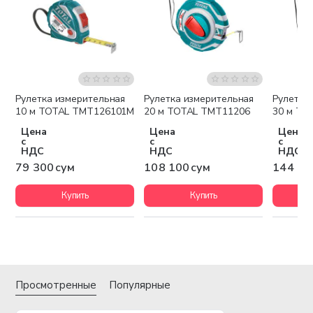
Рулетка измерительная
Рулетка измерительная
Рулетка
10 м TOTAL TMT126101M
20 м TOTAL TMT11206
30 м TO
Цена
Цена
Цена
с
с
с
НДС
НДС
НДС
79 300 сум
108 100 сум
144 10
Купить
Купить
Просмотренные
Популярные