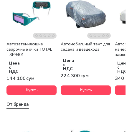
Автозатемняющие
Автомобильный тент для
Автомоб
сварочные очки TOTAL
седана и вездехода
начёсом
TSP9401
замком
Цена
Цена
Цена
с
с
с
НДС
НДС
НДС
224 300 сум
144 100 сум
340 40
Купить
Купить
От бренда