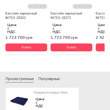
Бассейн каркасный
Бассейн каркасный
Бассейн
Бесплатная доставка
Бесплатная доставка
Беспла
INTEX 28202
INTEX 28272
INTEX 2
Цена
Цена
Цена
с
с
с
НДС
НДС
НДС
1 723 700 сум
1 723 700 сум
2 528 
Купить
Купить
Просмотренные
Популярные
Надувной матрас Intex
Цена
с
НДС