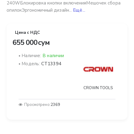
240WБлокировка кнопки включенияМешочек сбора
опилокЭргономичный дизайн...
Ещё...
Цена с НДС
655 000 сум
Наличие:
В наличии
Модель:
CT13394
CROWN TOOLS
Просмотрено:
2369