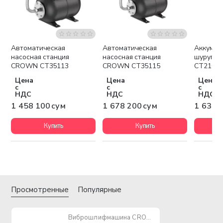
Автоматическая
Автоматическая
Аккумул
Бесплатная доставка
Бесплатная доставка
Беспла
насосная станция
насосная станция
шурупо
CROWN CT35113
CROWN CT35115
CT2102
Цена
Цена
Цена
с
с
с
НДС
НДС
НДС
1 458 100 сум
1 678 200 сум
1 637 
Купить
Купить
Просмотренные
Популярные
Виброшлифмашина CROWN CT13394 240W