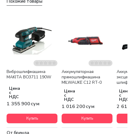
Похожие товары
Виброшлифмашина
Аккумуляторная
Аккумул
Бесплатная доставка
Беспла
MAKITA BO3711 190W
прямошлифмашина
эксцент
MILWAUKE C12 RT-0
шлифма
GEX 18V
Цена
Цена
Цена
с
с
с
НДС
НДС
НДС
1 355 900 сум
1 016 200 сум
2 612 
Купить
Купить
От бренда