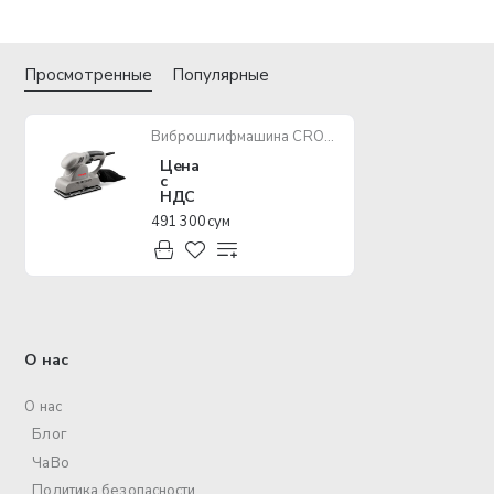
Просмотренные
Популярные
Виброшлифмашина CROWN CT13376 190W
Цена
с
НДС
491 300 сум
О нас
О нас
Блог
ЧаВо
Политика безопасности