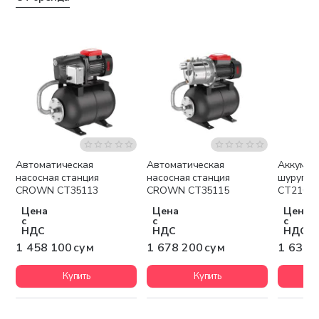
Автоматическая
Автоматическая
Аккумул
Бесплатная доставка
Бесплатная доставка
Беспла
насосная станция
насосная станция
шурупо
CROWN CT35113
CROWN CT35115
CT2102
Цена
Цена
Цена
с
с
с
НДС
НДС
НДС
1 458 100 сум
1 678 200 сум
1 637 
Купить
Купить