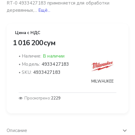
RT-0 4933427183 применяется для обработки
деревянных,...
Ещё...
Цена с НДС
1 016 200 сум
Наличие:
В наличии
Модель:
4933427183
SKU:
4933427183
MILWAUKEE
Просмотрено:
2229
Описание