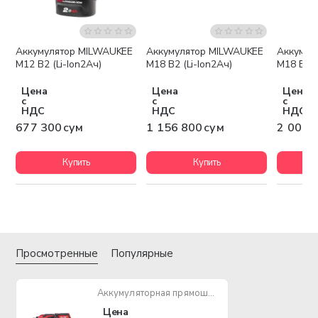
Аккумулятор MILWAUKEE
Аккумулятор MILWAUKEE
Аккумул
Бесплатная доставка
Беспла
M12 B2 (Li-Ion2Ач)
M18 B2 (Li-Ion2Ач)
M18 B5 (
Цена
Цена
Цена
с
с
с
НДС
НДС
НДС
677 300 сум
1 156 800 сум
2 003 
Купить
Купить
Просмотренные
Популярные
Аккумуляторная прямошлифмашина MILWAUKE C12 RT-0
Цена