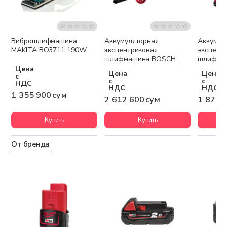
Виброшлифмашина
Аккумуляторная
Аккумул
Бесплатная доставка
Бесплатная доставка
Беспла
MAKITA BO3711 190W
эксцентриковая
эксцент
шлифмашина BOSCH
шлифма
GEX 18V-125
M18 BOS
Цена
Цена
Цена
с
с
с
НДС
НДС
НДС
1 355 900 сум
2 612 600 сум
1 876 
Купить
Купить
От бренда