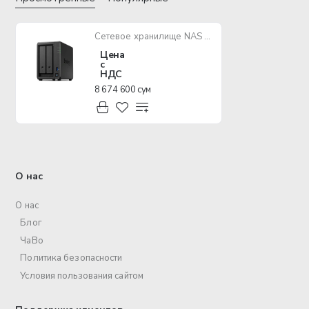
Сетевое хранилище NAS Synology DS723+
Цена
с
НДС
8 674 600 сум
О нас
О нас
Блог
ЧаВо
Политика безопасности
Условия пользования сайтом