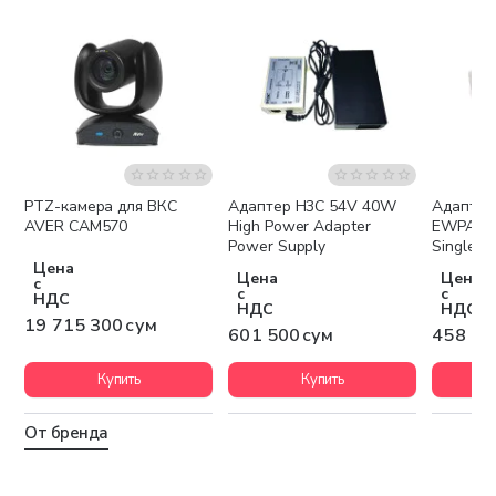
PTZ-камера для ВКС
Адаптер H3C 54V 40W
Адаптер
Бесплатная доставка
AVER CAM570
High Power Adapter
EWPAM1
Power Supply
Single po
Цена
Цена
Цена
с
с
с
НДС
НДС
НДС
19 715 300 сум
601 500 сум
458 80
Купить
Купить
От бренда