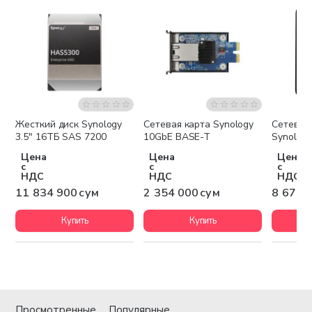
Жесткий диск Synology
Сетевая карта Synology
Сетевое
Бесплатная доставка
Бесплатная доставка
Беспла
3.5" 16TБ SAS 7200
10GbE BASE-T
Synolog
Цена
Цена
Цена
с
с
с
НДС
НДС
НДС
11 834 900 сум
2 354 000 сум
8 674 
Купить
Купить
Просмотренные
Популярные